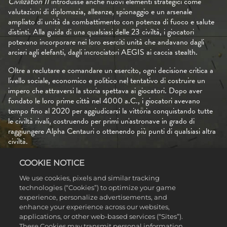
Civilization II
introdusse anche nuovi elementi strategici come
valutazioni di diplomazia, alleanze, spionaggio e un arsenale
ampliato di unità da combattimento con potenza di fuoco e salute
distinti. Alla guida di una qualsiasi delle 23 civiltà, i giocatori
potevano incorporare nei loro eserciti unità che andavano dagli
arcieri agli elefanti, dagli incrociatori AEGIS ai caccia stealth.
Oltre a reclutare e comandare un esercito, ogni decisione critica a
livello sociale, economico e politico nel tentativo di costruire un
impero che attraversi la storia spettava ai giocatori. Dopo aver
fondato le loro prime città nel 4000 a.C., i giocatori avevano
tempo fino al 2020 per aggiudicarsi la vittoria conquistando tutte
le civiltà rivali, costruendo per primi un'astronave in grado di
raggiungere Alpha Centauri o ottenendo più punti di qualsiasi altra
civiltà.
La possibilità di creare le proprie mappe e scaricare quelle create da
COOKIE NOTICE
altri giocatori faceva in modo che non ci potessero essere due
partite di
Civilization II
uguali, e una longevità ancora maggiore fu
We use cookies, pixels and similar tracking
technologies (“Cookies”) to optimize your game
garantita con le espansioni uscite nel 1996 e 1997.
experience, personalize advertisements, and
enhance your experience across our websites,
applications, or other web-based services (“Sites”).
These Cookies may transmit personal information