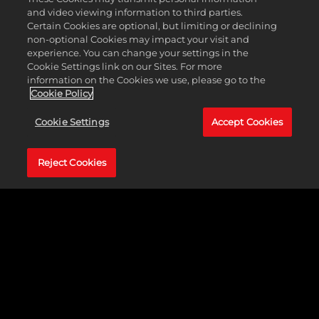
and video viewing information to third parties.
Certain Cookies are optional, but limiting or declining
non-optional Cookies may impact your visit and
CIVILIZATION II:
experience. You can change your settings in the
Cookie Settings link on our Sites. For more
CONFLICTS IN
information on the Cookies we use, please go to the
Cookie Policy
CIVILIZATION
Cookie Settings
Accept Cookies
La prima espansione per
Civilization II
aggiunse 20 scenari. La
Reject Cookies
maggior parte era basata su conflitti storici come la Prima Guerra
Mondiale e la Guerra Civile Americana, mentre altri sfidavano i
giocatori a prevenire un'invasione aliena o a sopravvivere alle
conseguenze di un'apocalisse nucleare.
Oltre ai nuovi mondi e alle nuove mappe che comparivano in
questi scenari,
Conflicts in Civilization
introdusse nuove unità
specifiche per ogni scenario, come le navi da guerra Ironclad o i
futuristici caccia stellari, oltre a un nuovo albero tecnologico.