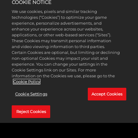
mapas creados por otros jugadores, prácticamente ninguna partida
COOKIE NOTICE
de
Civilization II
tenía que ser igual. Además, la longevidad del
We use cookies, pixels and similar tracking
juego se extendió con las dos expansiones lanzadas en 1996 y
technologies (“Cookies”) to optimize your game
1997.
experience, personalize advertisements, and
enhance your experience across our websites,
applications, or other web-based services (“Sites”).
These Cookies may transmit personal information
and video viewing information to third parties.
Certain Cookies are optional, but limiting or declining
non-optional Cookies may impact your visit and
CIVILIZATION II:
experience. You can change your settings in the
Cookie Settings link on our Sites. For more
CONFLICTS IN
information on the Cookies we use, please go to the
Cookie Policy
CIVILIZATION
Cookie Settings
Accept Cookies
La primera expansión de
Civilization II
sumó 20 escenarios. La
Reject Cookies
mayoría de los escenarios estaban basados en conflictos históricos
como la Primera Guerra Mundial o la Guerra Civil estadounidense,
mientras que otros desafiaban a los jugadores a prevenir una
invasión alienígena o sobrevivir a las secuelas de un apocalipsis