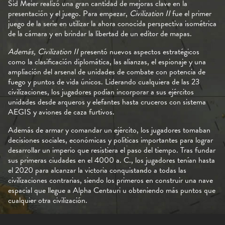
Sid Meier realizó una gran cantidad de mejoras clave en la
presentación y el juego. Para empezar,
Civilization II
fue el primer
juego de la serie en utilizar la ahora conocida perspectiva isométrica
de la cámara y en brindar la libertad de un editor de mapas.
Además, Civilization II
presentó nuevos aspectos estratégicos
como la clasificación diplomática, las alianzas, el espionaje y una
ampliación del arsenal de unidades de combate con potencia de
fuego y puntos de vida únicos. Liderando cualquiera de las 23
civilizaciones, los jugadores podían incorporar a sus ejércitos
unidades desde arqueros y elefantes hasta cruceros con sistema
AEGIS y aviones de caza furtivos.
Además de armar y comandar un ejército, los jugadores tomaban
decisiones sociales, económicas y políticas importantes para lograr
desarrollar un imperio que resistiera el paso del tiempo. Tras fundar
sus primeras ciudades en el 4000 a. C., los jugadores tenían hasta
el 2020 para alcanzar la victoria conquistando a todas las
civilizaciones contrarias, siendo los primeros en construir una nave
espacial que llegue a Alpha Centauri u obteniendo más puntos que
cualquier otra civilización.
Al tener la posibilidad de crear tus propios mapas o descargar