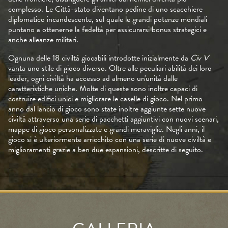
complesso. Le Città-stato diventano pedine di uno scacchiere
diplomatico incandescente, sul quale le grandi potenze mondiali
puntano a ottenerne la fedeltà per assicurarsi bonus strategici e
anche alleanze militari.
Ognuna delle 18 civiltà giocabili introdotte inizialmente da
Civ V
vanta uno stile di gioco diverso. Oltre alle peculiari abilità dei loro
leader, ogni civiltà ha accesso ad almeno un'unità dalle
caratteristiche uniche. Molte di queste sono inoltre capaci di
costruire edifici unici e migliorare le caselle di gioco. Nel primo
anno dal lancio di gioco sono state inoltre aggiunte sette nuove
civiltà attraverso una serie di pacchetti aggiuntivi con nuovi scenari,
mappe di gioco personalizzate e grandi meraviglie. Negli anni, il
gioco si è ulteriormente arricchito con una serie di nuove civiltà e
miglioramenti grazie a ben due espansioni, descritte di seguito.