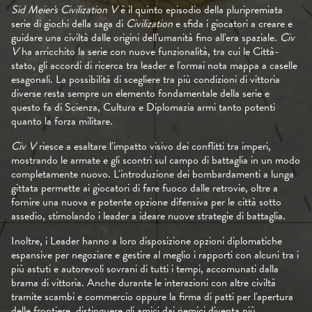
Sid Meier's Civilization V
è il quinto episodio della pluripremiata
serie di giochi della saga di
Civilization
e sfida i giocatori a creare e
guidare una civiltà dalle origini dell'umanità fino all'era spaziale.
Civ
V
ha arricchito la serie con nuove funzionalità, tra cui le Città-
stato, gli accordi di ricerca tra leader e l'ormai nota mappa a caselle
esagonali. La possibilità di scegliere tra più condizioni di vittoria
diverse resta sempre un elemento fondamentale della serie e
questo fa di Scienza, Cultura e Diplomazia armi tanto potenti
quanto la forza militare.
Civ V
riesce a esaltare l'impatto visivo dei conflitti tra imperi,
mostrando le armate e gli scontri sul campo di battaglia in un modo
completamente nuovo. L'introduzione dei bombardamenti a lunga
gittata permette ai giocatori di fare fuoco dalle retrovie, oltre a
fornire una nuova e potente opzione difensiva per le città sotto
assedio, stimolando i leader a ideare nuove strategie di battaglia.
Inoltre, i Leader hanno a loro disposizione opzioni diplomatiche
espansive per negoziare e gestire al meglio i rapporti con alcuni tra i
più astuti e autorevoli sovrani di tutti i tempi, accomunati dalla
brama di vittoria. Anche durante le interazioni con altre civiltà
tramite scambi e commercio oppure la firma di patti per l'apertura
delle frontiere, distinguere gli amici dai nemici diventa più