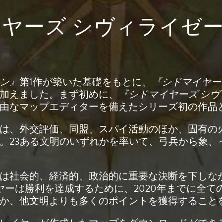
ヤーズ シヴィライゼーシ
ョン』
第1作が築いた基礎をもとに、
『シドマイヤーズ
加えました。まず初めに、
『シドマイヤーズ シヴィ
自由なマップエディターを備えたシリーズ初の作品
は、外交評価、同盟、スパイ活動のほか、固有の
。23ある文明のいずれかを率いて、弓兵から象、
は社会的、経済的、政治的に重要な決断を下しな
ヤーは勝利を達成するために、2020年までに全
か、他文明よりも多くのポイントを獲得すること