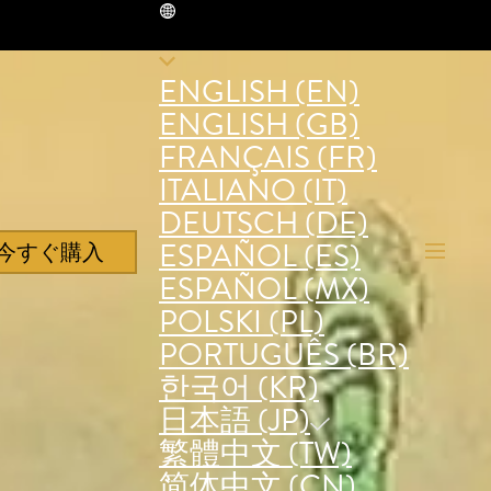
JP
ENGLISH (EN)
ENGLISH (GB)
FRANÇAIS (FR)
ITALIANO (IT)
DEUTSCH (DE)
ESPAÑOL (ES)
今すぐ購入
ESPAÑOL (MX)
POLSKI (PL)
PORTUGUÊS (BR)
한국어 (KR)
日本語 (JP)
繁體中文 (TW)
简体中文 (CN)