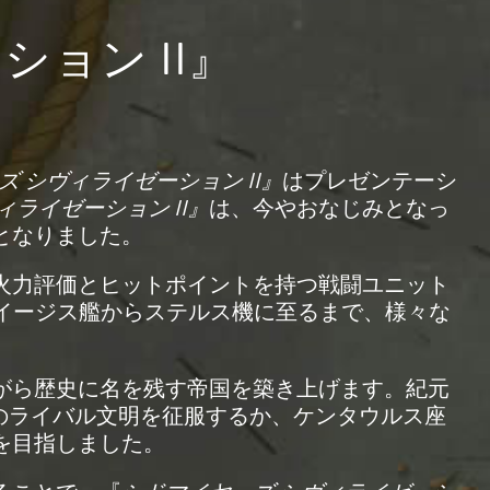
ョン II』
 シヴィライゼーション II』
はプレゼンテーシ
ライゼーション II』
は、今やおなじみとなっ
となりました。
火力評価とヒットポイントを持つ戦闘ユニット
イージス艦からステルス機に至るまで、様々な
がら歴史に名を残す帝国を築き上げます。紀元
てのライバル文明を征服するか、ケンタウルス座
を目指しました。