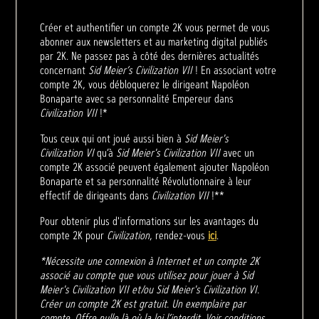
Créer et authentifier un compte 2K vous permet de vous
abonner aux newsletters et au marketing digital publiés
par 2K. Ne passez pas à côté des dernières actualités
concernant
Sid Meier’s Civilization VII
! En associant votre
compte 2K, vous débloquerez le dirigeant Napoléon
Bonaparte avec sa personnalité Empereur dans
Civilization VII
!*
Tous ceux qui ont joué aussi bien à
Sid Meier's
Civilization VI
qu’à
Sid Meier's Civilization VII
avec un
compte 2K associé peuvent également ajouter Napoléon
Bonaparte et sa personnalité Révolutionnaire à leur
effectif de dirigeants dans
Civilization VII
!**
Pour obtenir plus d'informations sur les avantages du
compte 2K pour
Civilization
, rendez-vous
ici
.
*Nécessite une connexion à Internet et un compte 2K
associé au compte que vous utilisez pour jouer à Sid
Meier's Civilization VII et/ou Sid Meier's Civilization VI.
Créer un compte 2K est gratuit. Un exemplaire par
compte. Offre nulle là où la loi l’interdit. Voir conditions.