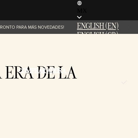
MX
ENGLISH (EN)
E PRONTO PARA MÁS NOVEDADES!
ENGLISH (GB)
FRANÇAIS (FR)
ITALIANO (IT)
DEUTSCH (DE)
 ERA DE LA
COMPRAR AHORA
ESPAÑOL (ES)
ESPAÑOL (MX)
POLSKI (PL)
PORTUGUÊS (BR)
日本語 (JP)
한국어 (KR)
繁體中文 (TW)
简体中文 (CN)