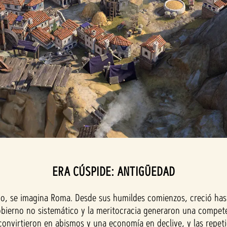
ERA CÚSPIDE: ANTIGÜEDAD
o, se imagina Roma. Desde sus humildes comienzos, creció hasta
gobierno no sistemático y la meritocracia generaron una compete
e convirtieron en abismos y una economía en declive, y las repet