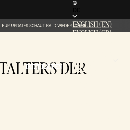
DE
ENGLISH (EN)
. FÜR UPDATES SCHAUT BALD WIEDER VORBEI!
ENGLISH (GB)
FRANÇAIS (FR)
ITALIANO (IT)
DEUTSCH (DE)
ITALTERS DER
JETZT KAUFEN
ESPAÑOL (ES)
ESPAÑOL (MX)
POLSKI
PORTUGUÊS (BR)
日本語 (JP)
한국어 (KR)
繁體中文 (TW)
简体中文 (CN)