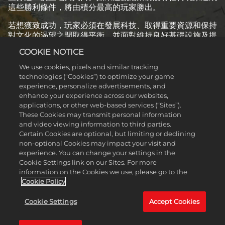
這些勝利條件，將由積分最高的玩家勝出。
若想獲致成功，玩家必須在發展科技、取得重要資源和保持
對文化的渴望之間取得平衡，並面對維持良好基礎設施及提
供足夠防衛軍力帶來的持續挑戰。在
《文明帝國III》
推出後
COOKIE NOTICE
的幾年中，兩款陸續登場的資料片，更為本作導入了更多策
略考量及玩法。
We use cookies, pixels and similar tracking
technologies (“Cookies”) to optimize your game
experience, personalize advertisements, and
enhance your experience across our websites,
applications, or other web-based services (“Sites”).
These Cookies may transmit personal information
and video viewing information to third parties.
Certain Cookies are optional, but limiting or declining
CIVILIZATION III: PLAY
non-optional Cookies may impact your visit and
experience. You can change your settings in the
THE WORLD
Cookie Settings link on our Sites. For more
information on the Cookies we use, please go to the
Cookie Policy
《文明帝國III》
的第一款資料片於2002年推出，導入了多
項全新遊戲模式，且支援線上多人遊玩。更有八個文明加入
Cookie Settings
Accept Cookies
戰局，帶來了獨特的強大單位，包括韓國的攻城火砲車，以
及揮舞斧頭的維京狂戰士。