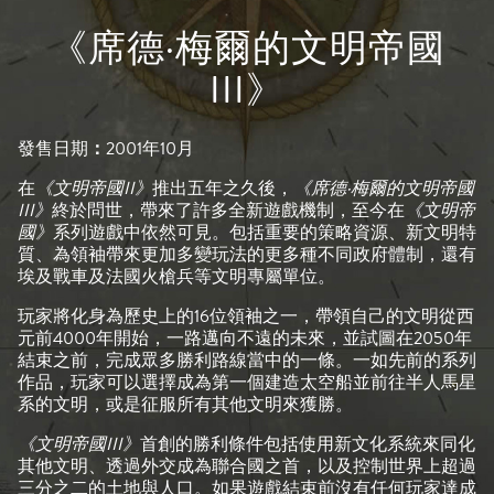
《席德·梅爾的文明帝國
III》
發售日期
：
2001年10月
在
《文明帝國II》
推出五年之久後，
《席德·梅爾的文明帝國
III》
終於問世，帶來了許多全新遊戲機制，至今在
《文明帝
國》
系列遊戲中依然可見。包括重要的策略資源、新文明特
質、為領袖帶來更加多變玩法的更多種不同政府體制，還有
埃及戰車及法國火槍兵等文明專屬單位。
玩家將化身為歷史上的16位領袖之一，帶領自己的文明從西
元前4000年開始，一路邁向不遠的未來，並試圖在2050年
結束之前，完成眾多勝利路線當中的一條。一如先前的系列
作品，玩家可以選擇成為第一個建造太空船並前往半人馬星
系的文明，或是征服所有其他文明來獲勝。
《文明帝國III》
首創的勝利條件包括使用新文化系統來同化
其他文明、透過外交成為聯合國之首，以及控制世界上超過
三分之二的土地與人口。如果遊戲結束前沒有任何玩家達成