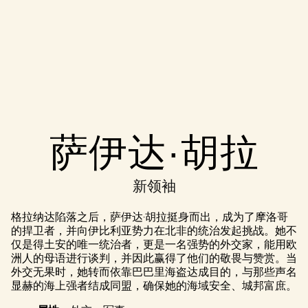
Accept
萨伊达·胡拉
& Play
新领袖
点击播放，
即意味着你
格拉纳达陷落之后，萨伊达·胡拉挺身而出，成为了摩洛哥
同意
YouTube
的捍卫者，并向伊比利亚势力在北非的统治发起挑战。她不
的隐私政策
仅是得土安的唯一统治者，更是一名强势的外交家，能用欧
以及将数据
洲人的母语进行谈判，并因此赢得了他们的敬畏与赞赏。当
传输至 Google
外交无果时，她转而依靠巴巴里海盗达成目的，与那些声名
服务器。
显赫的海上强者结成同盟，确保她的海域安全、城邦富庶。