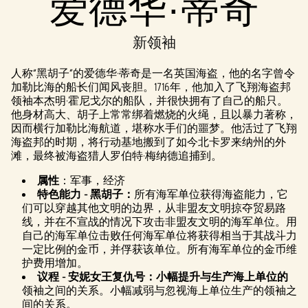
爱德华·蒂奇
新领袖
人称“黑胡子”的爱德华·蒂奇是一名英国海盗，他的名字曾令
加勒比海的船长们闻风丧胆。1716年，他加入了飞翔海盗邦
领袖本杰明·霍尼戈尔的船队，并很快拥有了自己的船只。
他身材高大、胡子上常常绑着燃烧的火绳，且以暴力著称，
因而横行加勒比海航道，堪称水手们的噩梦。他活过了飞翔
海盗邦的时期，将行动基地搬到了如今北卡罗来纳州的外
滩，最终被海盗猎人罗伯特·梅纳德追捕到。
属性
：军事，经济
特色能力 - 黑胡子：
所有海军单位获得海盗能力，它
们可以穿越其他文明的边界，从非盟友文明掠夺贸易路
线，并在不宣战的情况下攻击非盟友文明的海军单位。用
自己的海军单位击败任何海军单位将获得相当于其战斗力
一定比例的金币，并俘获该单位。所有海军单位的金币维
护费用增加。
议程 - 安妮女王复仇号：小幅提升与生产海上单位的
领袖之间的关系。小幅减弱与忽视海上单位生产的领袖之
间的关系。