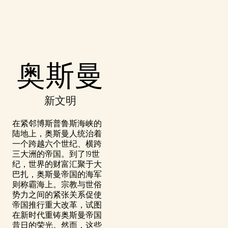
Accept
奥斯曼
& Play
新文明
点击播放，
即意味着你
在紧邻博斯普鲁斯海峡的
同意
YouTube
陆地上，奥斯曼人统治着
的隐私政策
一个跨越六个世纪、横跨
以及将数据
三大洲的帝国。到了19世
传输至 Google
纪，世界的财富汇聚于大
服务器。
巴扎，奥斯曼帝国的海军
则称霸海上。宗教与世俗
势力之间的紧张关系促使
帝国推行重大改革，试图
在新时代重铸奥斯曼帝国
昔日的荣光。然而，这些