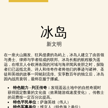
冰岛
新文明
在一座火山频发、狂风侵袭的岛屿上，冰岛人建立了由首领
与勇士、律师与学者组成的联邦。冰岛长船的航程极为遥
远，在维京人令欧洲各国的河域与海岸闻风丧胆之时，探险
者们已远抵北美。诗人和传奇作者将他们的事迹与诸神、圣
徒和英雄的故事一同铭刻流传。安享数百年的独立后，冰岛
因内战而衰弱，最终臣服于挪威。
特色能力 - 列王传奇：
发现遥远土地中的自然奇观时
获得固定数量的文化值（效果随游戏速度变化）。传教士
的花费按一定百分比提高。
特色平民单位：
萨迦英雄（伟人）
特色军事单位：
维京人（特色海上单位）