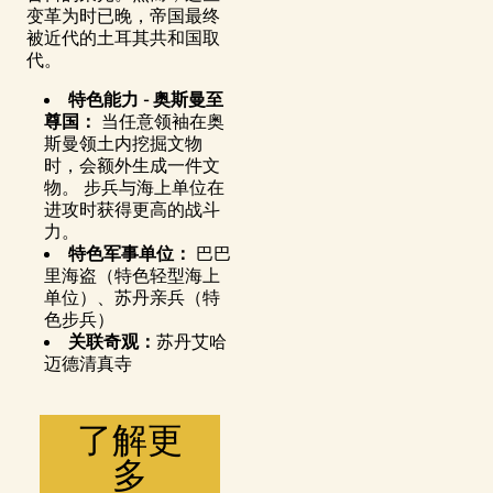
变革为时已晚，帝国最终
被近代的土耳其共和国取
代。
特色能力 - 奥斯曼至
尊国：
当任意领袖在奥
斯曼领土内挖掘文物
时，会额外生成一件文
物。 步兵与海上单位在
Accept
进攻时获得更高的战斗
力。
& Play
特色军事单位：
巴巴
里海盗（特色轻型海上
点击播放，
单位）、苏丹亲兵（特
即意味着你
色步兵）
同意
YouTube
关联奇观：
苏丹艾哈
的隐私政策
迈德清真寺
以及将数据
传输至 Google
服务器。
了解更
多