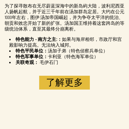
即意味着你
为了探寻散布在无尽蔚蓝深海中的新岛屿大陆，波利尼西亚
同意
YouTube
人扬帆起航，并于近三千年前在汤加群岛定居。大约在公元
的隐私政策
1000年左右，图伊·汤加帝国崛起，并为争夺太平洋的统治、
以及将数据
朝贡和效忠开始了新的扩张。汤加国王维持着这套跨岛的等
传输至 Google
级统治体系，直至其最终分崩离析。
服务器。
特色能力 - 南方之主:：
如果与海岸相邻，市政厅和宫
殿影响力提高。无法纳入城邦。
特色平民单位：
汤加子弟（特色侦察兵单位）
特色军事单位：
卡利亚（特色海军单位）
关联奇观：
毛伊石门
了解更多