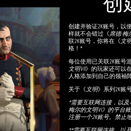
创
创建并验证2K账号，以
样就不会错过《
席德·梅尔
联2K账号，你将在《
文明V
格！*
每位使用已关联2K账号
文明VII
》的玩家还可以
人格添加到自己的领袖阵
关于《
文明
》系列2K账
*需要互联网连接，以及与
梅尔的文明VI》的平台
注册一个2K账号。禁止
**需要互联网连接，以及