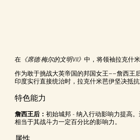
在
《席德·梅尔的文明VII》
中，将领袖拉克什
A
作为敢于挑战大英帝国的邦国女王——詹西王
c
印度实行直接统治时，拉克什米芭伊坚决抵抗
c
特色能力
e
詹西王后：
初始城邦 - 纳入行动影响力提
p
相当于其战斗力一定百分比的影响力。
t
属性