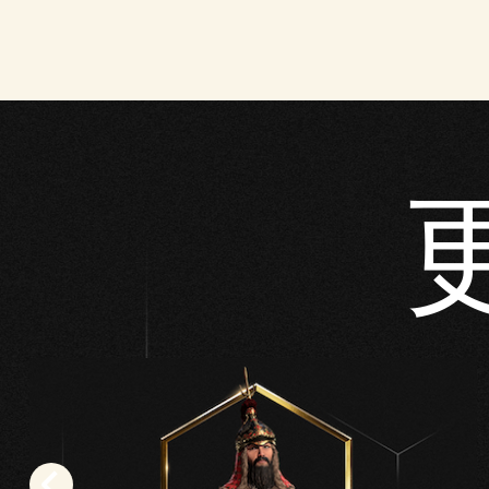
味
着
你
同
意
YouT
ube
的
隐
私
政
策
以
及
将
数