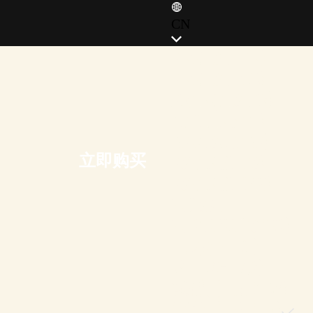
CN
ENGLISH (EN)
ENGLISH (GB)
FRANÇAIS (FR)
ITALIANO (IT)
DEUTSCH (DE)
立即购买
ESPAÑOL (ES)
ESPAÑOL (MX)
POLSKI
PORTUGUÊS (BR)
日本語 (JP)
한국어 (KR)
繁體中文 (TW)
简体中文 (CN)