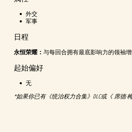
&
外交
P
军事
l
日程
a
永恒荣耀：
与每回合拥有最底影响力的领袖增
y
起始偏好
无
点
击
*如果你已有《统治权力合集》DLC或《 席德
播
放
，
即
意