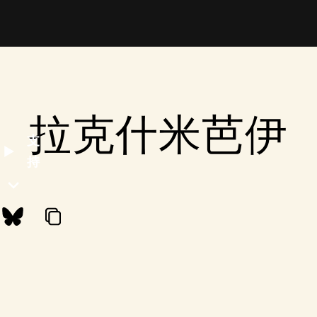
拉克什米芭伊
支
持