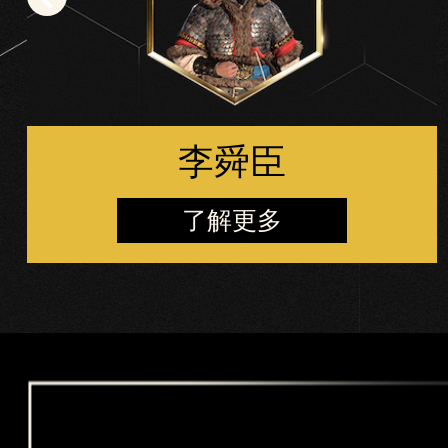
据
传
输
至
Goog
le 服
李舜臣
务
器
。
了解更多