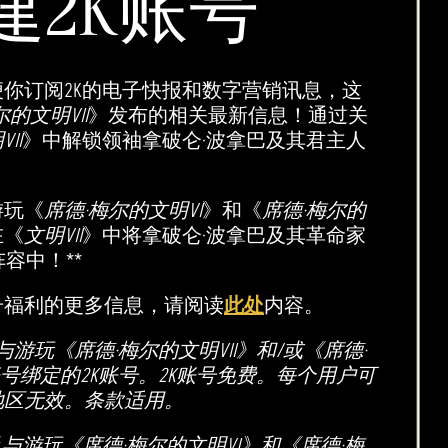
建2K账号
便你订阅2K的电子快报和数字营销讯息，这
的文明VII
》发布的相关最新信息！通过关
II
》中解锁领袖拿破仑·波拿巴及其君主人
游玩《
席德·梅尔的文明VI
》和《
席德·梅尔的
在《
文明VII
》中将拿破仑·波拿巴及其革命家
容中！**
号福利的更多信息，请阅读
此处
内容。
游玩《席德·梅尔的文明VII》和/或《席德·
账号绑定的2K账号。2K账号免费。每个用户可
地区无效。条款适用。
与游玩《席德·梅尔的文明VI》和《席德·梅