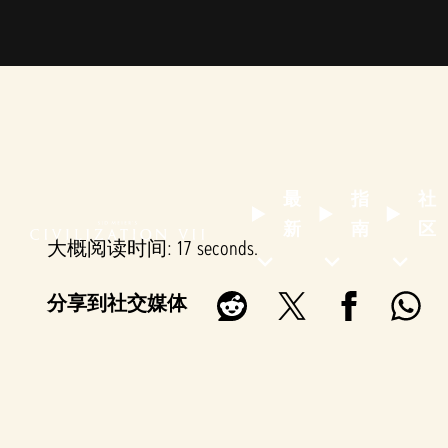
最
指
社
新
南
区
大概阅读时间
17 seconds
分享到社交媒体