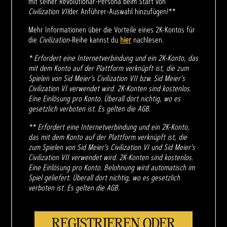
mit seiner Revolutionär-Persona beim Start von
Civilization VII
der Anführer-Auswahl hinzufügen!**
Mehr Informationen über die Vorteile eines 2K-Kontos für
die
Civilization
-Reihe kannst du
hier
nachlesen.
* Erfordert eine Internetverbindung und ein 2K-Konto, das
mit dem Konto auf der Plattform verknüpft ist, die zum
Spielen von Sid Meier's Civilization VII bzw. Sid Meier's
Civilization VI verwendet wird. 2K-Konten sind kostenlos.
Eine Einlösung pro Konto. Überall dort nichtig, wo es
gesetzlich verboten ist. Es gelten die AGB.
** Erfordert eine Internetverbindung und ein 2K-Konto,
das mit dem Konto auf der Plattform verknüpft ist, die
zum Spielen von Sid Meier's Civilization VI und Sid Meier's
Civilization VII verwendet wird. 2K-Konten sind kostenlos.
Eine Einlösung pro Konto. Belohnung wird automatisch im
Spiel geliefert. Überall dort nichtig, wo es gesetzlich
verboten ist. Es gelten die AGB.
REGISTRIEREN ODER