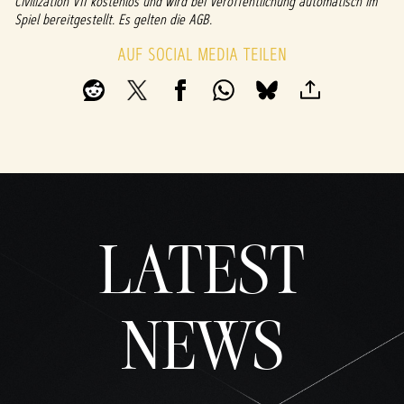
Civilization VII kostenlos und wird bei Veröffentlichung automatisch im
klicks
Spiel bereitgestellt. Es gelten die AGB.
t,
stim
AUF SOCIAL MEDIA TEILEN
mst
du
den
Date
nschu
tzbes
timm
unge
n von
LATEST
YouTu
be
und
der
NEWS
Übert
ragun
g von
Date
n an