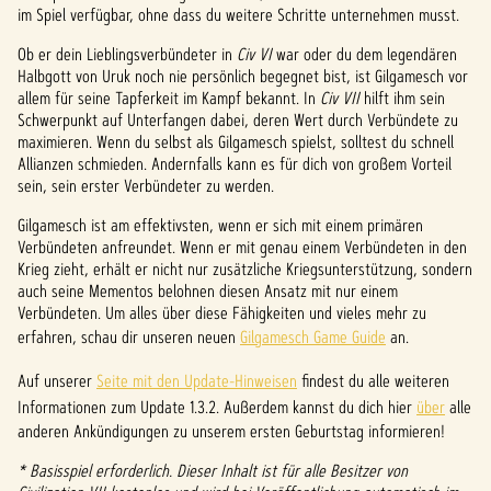
c
im Spiel verfügbar, ohne dass du weitere Schritte unternehmen musst.
e
Ob er dein Lieblingsverbündeter in
Civ VI
war oder du dem legendären
p
Halbgott von Uruk noch nie persönlich begegnet bist, ist Gilgamesch vor
allem für seine Tapferkeit im Kampf bekannt. In
Civ VII
hilft ihm sein
t
Schwerpunkt auf Unterfangen dabei, deren Wert durch Verbündete zu
maximieren. Wenn du selbst als Gilgamesch spielst, solltest du schnell
&
Allianzen schmieden. Andernfalls kann es für dich von großem Vorteil
sein, sein erster Verbündeter zu werden.
P
Gilgamesch ist am effektivsten, wenn er sich mit einem primären
l
Verbündeten anfreundet. Wenn er mit genau einem Verbündeten in den
a
Krieg zieht, erhält er nicht nur zusätzliche Kriegsunterstützung, sondern
auch seine Mementos belohnen diesen Ansatz mit nur einem
y
Verbündeten. Um alles über diese Fähigkeiten und vieles mehr zu
erfahren, schau dir unseren neuen
Gilgamesch Game Guide
an.
Auf unserer
Seite mit den Update-Hinweisen
findest du alle weiteren
Inde
Informationen zum Update 1.3.2. Außerdem kannst du dich hier
über
alle
m du
anderen Ankündigungen zu unserem ersten Geburtstag informieren!
auf
"Spiel
* Basisspiel erforderlich. Dieser Inhalt ist für alle Besitzer von
en"