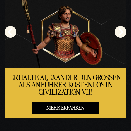
die
Googl
e-
Serve
r zu.
ERHALTE ALEXANDER DEN GROSSEN A
LS ANFÜHRER KOSTENLOS IN C
IVILIZATION VII!
MEHR ERFAHREN