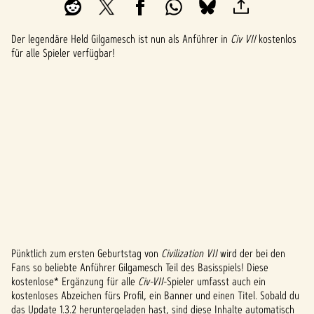
Der legendäre Held Gilgamesch ist nun als Anführer in
Civ VII
kostenlos
für alle Spieler verfügbar!
Pünktlich zum ersten Geburtstag von
Civilization VII
wird der bei den
A
Fans so beliebte Anführer Gilgamesch Teil des Basisspiels! Diese
kostenlose* Ergänzung für alle
Civ-VII
-Spieler umfasst auch ein
c
kostenloses Abzeichen fürs Profil, ein Banner und einen Titel. Sobald du
das Update 1.3.2 heruntergeladen hast, sind diese Inhalte automatisch