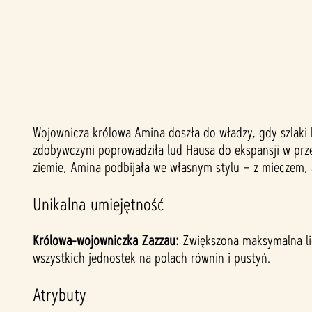
Wojownicza królowa Amina doszła do władzy, gdy szlaki
A
zdobywczyni poprowadziła lud Hausa do ekspansji w prz
c
ziemie, Amina podbijała we własnym stylu – z mieczem, 
c
Unikalna umiejętność
e
Królowa-wojowniczka Zazzau:
Zwiększona maksymalna lic
wszystkich jednostek na polach równin i pustyń.
p
Atrybuty
t