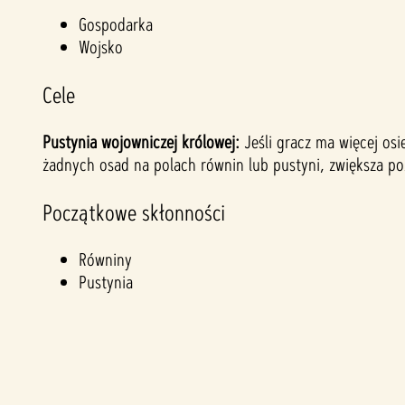
&
Gospodarka
Wojsko
P
Cele
l
Pustynia wojowniczej królowej:
Jeśli gracz ma więcej osi
a
żadnych osad na polach równin lub pustyni, zwiększa po
y
Początkowe skłonności
Równiny
Klikaj
Pustynia
ąc
przy
cisk
„Play
”,
wyra