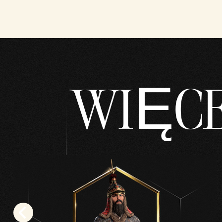
żasz
zgod
ę na
polit
ykę
pryw
WIĘC
atno
ści
YouT
ube
i
na
przes
yłani
e
dany
ch