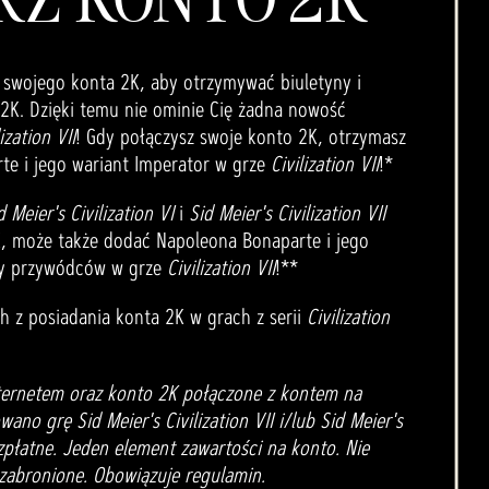
 swojego konta 2K, aby otrzymywać biuletyny i
K. Dzięki temu nie ominie Cię żadna nowość
ization VII
! Gdy połączysz swoje konto 2K, otrzymasz
e i jego wariant Imperator w grze
Civilization VII
!*
d Meier's Civilization VI
i
Sid Meier's Civilization VII
K, może także dodać Napoleona Bonaparte i jego
sty przywódców w grze
Civilization VII
!**
ch z posiadania konta 2K w grach z serii
Civilization
ternetem oraz konto 2K połączone z kontem na
wano grę Sid Meier's Civilization VII i/lub Sid Meier's
ezpłatne. Jeden element zawartości na konto. Nie
 zabronione. Obowiązuje regulamin.