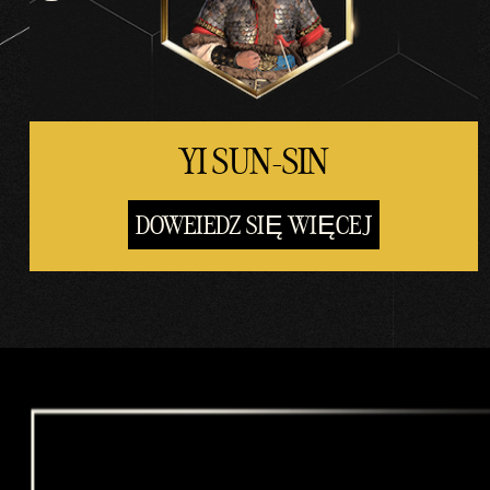
na
serw
ery
Goog
le.
YI SUN-SIN
DOWEIEDZ SIĘ WIĘCEJ