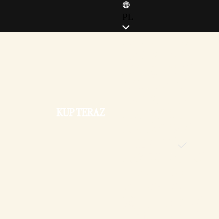
PL
ENGLISH (EN)
ENGLISH (GB)
FRANÇAIS (FR)
ITALIANO (IT)
DEUTSCH (DE)
KUP TERAZ
ESPAÑOL (ES)
ESPAÑOL (MX)
POLSKI (PL)
PORTUGUÊS (BR)
日本語 (JP)
한국어 (KR)
繁體中文 (TW)
简体中文 (CN)