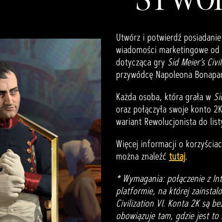
Utwórz i potwierdź posiadanie
wiadomości marketingowe od 2
dotycząca gry
Sid Meier’s Civil
przywódcę Napoleona Bonapart
Każda osoba, która grała w
Si
oraz połączyła swoje konto 2
wariant Rewolucjonista do li
Więcej informacji o korzyścia
można znaleźć
tutaj
.
* Wymagania: połączenie z In
platformie, na której zainstalo
Civilization VI. Konta 2K są b
obowiązuje tam, gdzie jest to