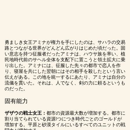
勇ましき女王アミナが権力を手にしたのは、サハラの交易
A
路とつながる世界がどんどん広がりはじめた頃だった。固
い意志を持つ征服者だったアミナは、ハウサ族を率い、植
c
民地時代前のサヘル全体を支配下に置こうと領土拡大に乗
c
り出した。アミナには、征服した先々の都市で恋人を作
り、寝屋を共にした翌朝にはその相手を殺したという言い
e
伝えがある。この地を統一するにあたり、アミナは自分の
流儀を貫いた。それは、人でなく、剣の力に頼るというも
p
のだった。
t
固有能力
&
ザザウの戦士女王：
都市の資源最大数が増加する。都市に
P
割り当てられている資源1つにつき時代ごとのゴールドが
増加する。平原と砂漠タイルにいるすべてのユニットの戦