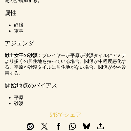
l
闘力が増加する。
a
属性
y
経済
軍事
再生
アジェンダ
をク
リッ
戦士女王の砂漠：
プレイヤーが平原か砂漠タイルにアミナ
クす
より多くの居住地を持っている場合、関係が中程度悪化す
る
る。平原か砂漠タイルに居住地がない場合、関係がやや改
と、
善する。
YouTu
beの
開始地点のバイアス
プラ
イバ
平原
砂漠
シー
ポリ
SNSでシェア
シー
と
Googl