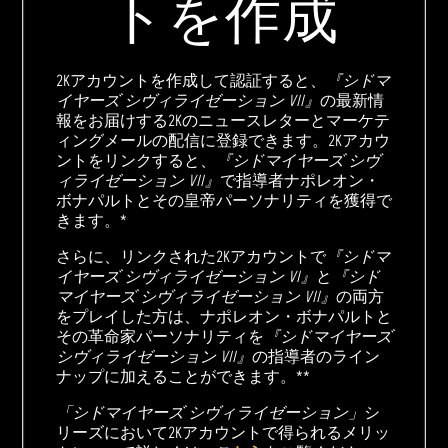
トを作成
2Kアカウントを作成して認証すると、
『シドマ
イヤーズ シヴィライゼーション VII』
の最新情
報をお届けする2Kのニュースレターとマーケテ
ィングメールの配信に登録できます。2Kアカウ
ントをリンクすると、
『シドマイヤーズ シヴ
ィライゼーション VII』
で指導者ナポレオン・
ボナパルトとその皇帝パーソナリティを獲得で
きます。*
さらに、リンクされた2Kアカウントで
『シドマ
イヤーズ シヴィライゼーション VI』
と
『シド
マイヤーズ シヴィライゼーション VII』
の両方
をプレイした方は、ナポレオン・ボナパルトと
その革命家パーソナリティを
『シドマイヤーズ
シヴィライゼーション VII』
の指導者のライン
ナップに加えることができます。**
「シドマイヤーズ シヴィライゼーション」
シ
リーズにおいて2Kアカウントで得られるメリッ