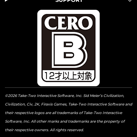
©2026 Take-Two Interactive Software, Inc. Sid Meier’s Civilization,
Civilization, Civ, 2K, Firaxis Games, Take-Two Interactive Software and
their respective logos are all trademarks of Take-Two Interactive
Software, Inc. All other marks and trademarks are the property of
their respective owners. All rights reserved.