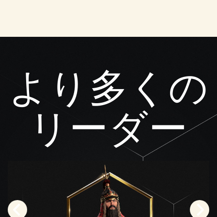
eサ
ーバ
ーへ
のデ
ータ
転送
に同
より多くの
意し
たも
のと
みな
リーダー
され
ま
す。