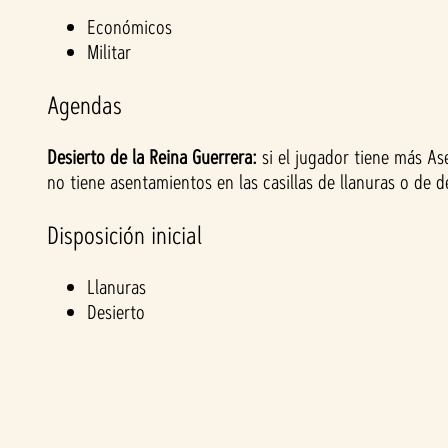
&
Económicos
Militar
P
Agendas
l
Desierto de la Reina Guerrera:
si el jugador tiene más As
a
no tiene asentamientos en las casillas de llanuras o de 
y
Disposición inicial
Llanuras
Al
Desierto
hace
r clic
en
jugar
,
acep