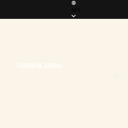
MX
ENGLISH (EN)
ENGLISH (GB)
FRANÇAIS (FR)
ITALIANO (IT)
DEUTSCH (DE)
COMPRAR AHORA
ESPAÑOL (ES)
ESPAÑOL (MX)
POLSKI (PL)
PORTUGUÊS (BR)
日本語 (JP)
한국어 (KR)
繁體中文 (TW)
简体中文 (CN)