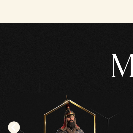
tas
la
políti
ca
de
priva
M
cida
d de
YouT
ube
y la
trans
fere
ncia
de
dato