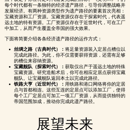
播
每个时代都有一条独特的经济遗产路径，引导你调整战略并
放，
发展经济。有两种资源类型作为遗产路径的要素首次亮相：
即意
宝藏资源和工厂资源。宝藏资源仅存在于探索时代，代表遥
味着
远土地的特有资源。工厂资源仅存在于近世时代，可在工厂
你同
中加工，从而产生覆盖全帝国的强大效果。
意
YouTu
下面将简要介绍各条经济遗产路径的运作方式：
be
丝绸之路（古典时代）：
将足量资源装入定居点槽位以
的隐
完成此路径。为此，你不仅需要获得资源，还需有足够
私政
的槽位来容纳资源。
策
宝藏舰队（探索时代）：
获取仅出产于遥远土地的特殊
以及
宝藏资源。研究造船术后，你可在相应定居点获得宝藏
将数
舰队。让宝藏舰队返回本土以完成此路径。
据传
铁路大亨（近世时代）：
用铁路和港口网络将你的定居
输至
点与首都相连。这些互连的定居点可以添加工厂，使得
Googl
每个工厂定居点可加工一项工厂资源，从而提供独特的
e 服
帝国范围加成，推动你完成此遗产路径。
务
器。
展望未来