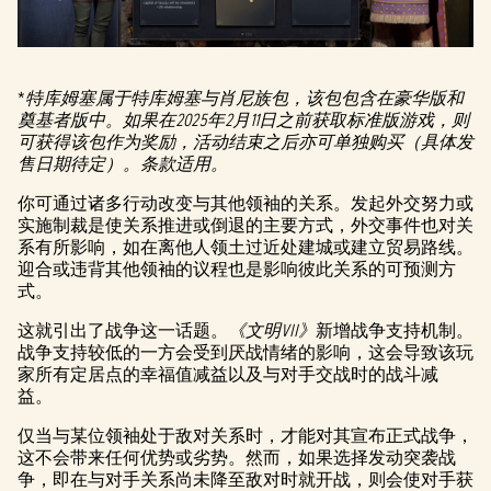
*
特库姆塞属于特库姆塞与肖尼族包，该包包含在豪华版和
奠基者版中。如果在2025年2月11日之前获取标准版游戏，则
可获得该包作为奖励，活动结束之后亦可单独购买（具体发
售日期待定）。条款适用。
你可通过诸多行动改变与其他领袖的关系。发起外交努力或
实施制裁是使关系推进或倒退的主要方式，外交事件也对关
系有所影响，如在离他人领土过近处建城或建立贸易路线。
迎合或违背其他领袖的议程也是影响彼此关系的可预测方
式。
这就引出了战争这一话题。
《文明VII》
新增战争支持机制。
战争支持较低的一方会受到厌战情绪的影响，这会导致该玩
家所有定居点的幸福值减益以及与对手交战时的战斗减
益。
仅当与某位领袖处于敌对关系时，才能对其宣布正式战争，
这不会带来任何优势或劣势。然而，如果选择发动突袭战
争，即在与对手关系尚未降至敌对时就开战，则会使对手获