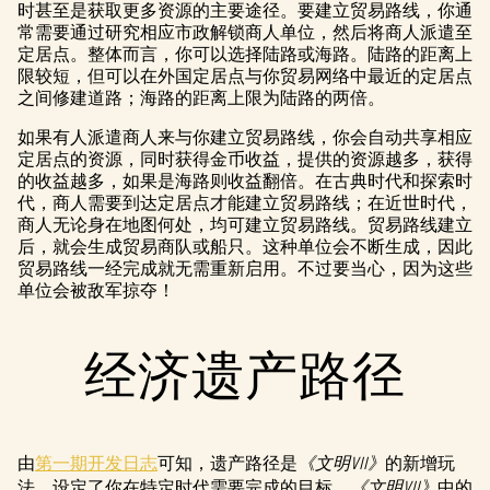
A
时甚至是获取更多资源的主要途径。要建立贸易路线，你通
常需要通过研究相应市政解锁商人单位，然后将商人派遣至
c
定居点。整体而言，你可以选择陆路或海路。陆路的距离上
c
限较短，但可以在外国定居点与你贸易网络中最近的定居点
之间修建道路；海路的距离上限为陆路的两倍。
e
如果有人派遣商人来与你建立贸易路线，你会自动共享相应
p
定居点的资源，同时获得金币收益，提供的资源越多，获得
的收益越多，如果是海路则收益翻倍。在古典时代和探索时
t
代，商人需要到达定居点才能建立贸易路线；在近世时代，
商人无论身在地图何处，均可建立贸易路线。贸易路线建立
&
后，就会生成贸易商队或船只。这种单位会不断生成，因此
贸易路线一经完成就无需重新启用。不过要当心，因为这些
P
单位会被敌军掠夺！
l
a
经济遗产路径
y
由
第一期开发日志
可知，遗产路径是
《文明VII》
的新增玩
点击
法，设定了你在特定时代需要完成的目标。
《文明VII》
中的