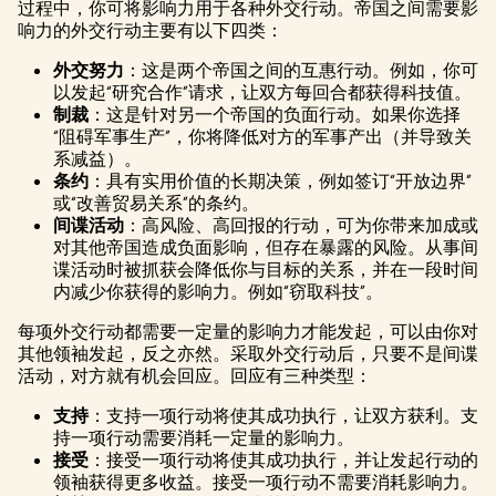
过程中，你可将影响力用于各种外交行动。帝国之间需要影
响力的外交行动主要有以下四类：
外交努力
：这是两个帝国之间的互惠行动。例如，你可
以发起“研究合作”请求，让双方每回合都获得科技值。
制裁
：这是针对另一个帝国的负面行动。如果你选择
“阻碍军事生产”，你将降低对方的军事产出（并导致关
系减益）。
条约
：具有实用价值的长期决策，例如签订“开放边界”
或“改善贸易关系”的条约。
间谍活动
：高风险、高回报的行动，可为你带来加成或
对其他帝国造成负面影响，但存在暴露的风险。从事间
谍活动时被抓获会降低你与目标的关系，并在一段时间
内减少你获得的影响力。例如“窃取科技”。
每项外交行动都需要一定量的影响力才能发起，可以由你对
其他领袖发起，反之亦然。采取外交行动后，只要不是间谍
活动，对方就有机会回应。回应有三种类型：
支持
：支持一项行动将使其成功执行，让双方获利。支
持一项行动需要消耗一定量的影响力。
接受
：接受一项行动将使其成功执行，并让发起行动的
领袖获得更多收益。接受一项行动不需要消耗影响力。