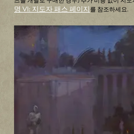
츠를 개별로 구매한 경우) 추가 비용 없이 지도
인
명 VI: 지도자 패스 페이지
를 참조하세요.
정
보
보
호
정
책
에
동
의
하
는
것
으
로
간