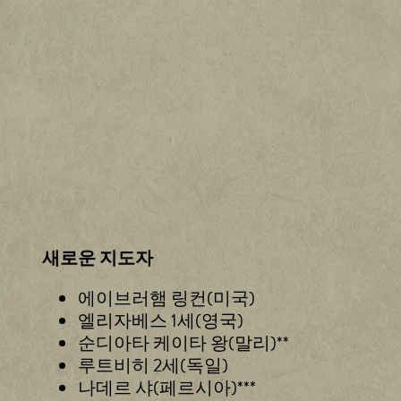
새로운 지도자
A
c
에이브러햄 링컨(미국)
c
엘리자베스 1세(영국)
e
순디아타 케이타 왕(말리)**
p
루트비히 2세(독일)
t
&
나데르 샤(페르시아)***