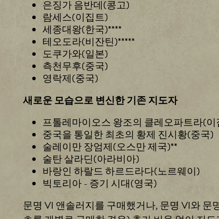
P
은징가 음반데(콩고)
la
람세스(이집트)
y
세종대왕(한국)****
테오도라(비잔틴)*****
도쿠가와(일본)
재
측천무후(중국)
생
영락제(중국)
을
클
새로운 모습으로 변신한 기존 지도자
릭
하
프톨레마이오스 왕조의 클레오파트라(이
면
중국을 통일한 최초의 황제 진시황(중국)
Yo
술레이만 장엄제(오스만 제국)**
uT
술탄 살라딘(아라비아)
ub
바랑인 하랄드 하르드라다(노르웨이)
빅토리아 - 증기 시대(영국)
e
의
문명 VI 앤솔러지를 구매했거나, 문명 VI와 
개