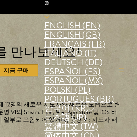
KR
ENGLISH (EN)
ENGLISH (GB)
FRANÇAIS (FR)
를 만나보세요!
ITALIANO (IT)
DEUTSCH (DE)
ESPAÑOL (ES)
지금 구매
ESPAÑOL (MX)
POLSKI (PL)
PORTUGUÊS (BR)
니다. 이제 12명의 새로운 지도자와 새로운 모습으로 변
한국어 (KR)
m, Epic, Mac App Store 및 iOS 버
日本語 (JP)
일부로 포함되어 있거나, 문명 VI: 지도자 패
繁體中文 (TW)
简体中文 (CN)