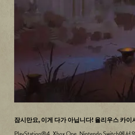
주
되
며,
데
이
터
가
Go
ogl
e
서
버
로
전
송
됩
잠시만요, 이게 다가 아닙니다! 율리우스 카
니
다.
PlayStation®4, Xbox One, Nintend