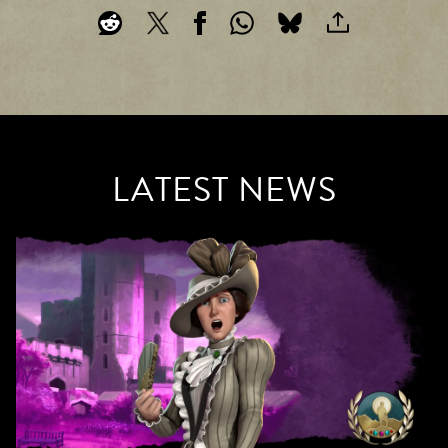
하
&
인
가
는
P
Go
정
la
것
ogle
보
y
으
서
보
로
버
간
호
로
재
주
정
전
생
되
송
을
책
며,
됩
클
LATEST NEWS
에
데
니
릭
동
이
다.
하
의
터
면
하
가
You
는
Go
Tub
것
ogle
으
e의
서
로
버
개
간
로
인
주
전
정
되
송
보
며,
됩
데
보
니
이
다.