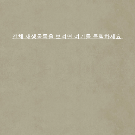
면
You
Tub
e의
A
개
c
전체 재생목록을 보려면 여기를 클릭하세요.
인
c
e
정
p
보
t
보
&
P
호
la
정
y
책
에
재
동
생
의
을
하
클
는
릭
것
하
으
면
A
로