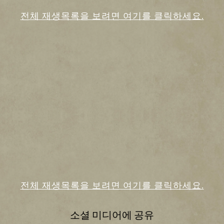
주
A
생
정
되
c
전체 재생목록을 보려면 여기를 클릭하세요.
을
보
며,
c
클
데
e
보
릭
이
p
호
하
t
터
면
정
&
가
You
P
책
Go
la
Tub
에
ogle
y
e의
동
서
의
버
개
하
로
재
인
는
전
생
정
것
송
을
보
으
됩
클
보
로
니
릭
간
다.
호
하
주
면
정
A
되
You
c
전체 재생목록을 보려면 여기를 클릭하세요.
책
며,
c
Tub
에
데
e
e의
동
이
p
소셜 미디어에 공유
의
개
t
터