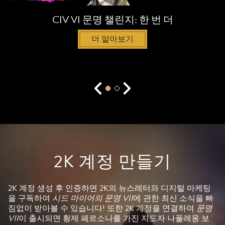
호
터
정
가
CIV VI 문명 챌린지: 한 번 더
책
Go
에
ogle
더 알아보기
동
서
의
버
하
로
는
전
것
송
으
됩
로
니
간
다.
주
되
며,
2K 계정 만들기
데
이
터
가
2K 계정 생성 후 인증하면 2K의 뉴스레터와 디지털 마케팅
Go
을 구독하여
시드 마이어의 문명 VII
에 관한 최신 소식을 빠
ogle
짐없이 받아볼 수 있습니다! 또한 2K 계정을 연결하여
문명
서
VII
이 출시되면 황제 페르소나를 가진 지도자 나폴레옹 보