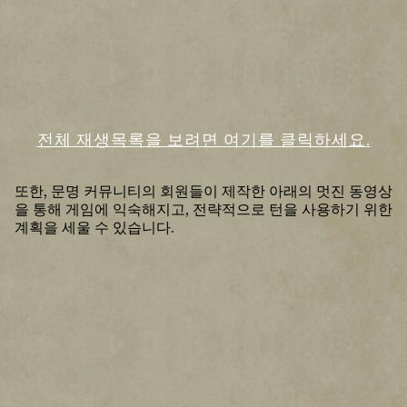
A
c
전체 재생목록을 보려면 여기를 클릭하세요.
c
e
p
또한, 문명 커뮤니티의 회원들이 제작한 아래의 멋진 동영상
t
을 통해 게임에 익숙해지고, 전략적으로 턴을 사용하기 위한
&
계획을 세울 수 있습니다.
P
la
y
재
생
을
클
릭
하