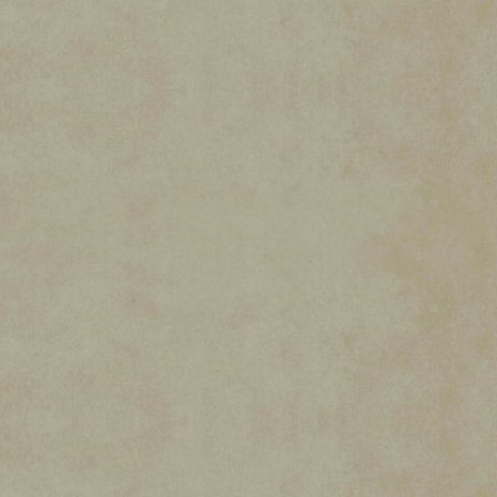
You
c
간
c
Tub
주
e
e의
되
p
며,
개
t
데
&
인
이
P
정
la
터
보
y
가
보
Go
ogle
호
재
서
정
A
생
버
c
을
책
로
c
클
에
전
e
릭
동
송
p
하
의
t
됩
면
하
&
니
You
는
P
다.
la
Tub
것
y
으
e의
로
개
간
재
인