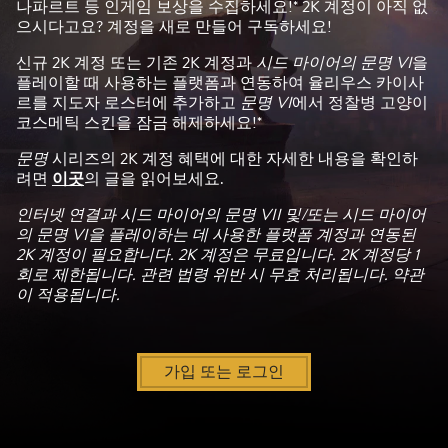
버
나파르트 등 인게임 보상을 수집하세요!* 2K 계정이 아직 없
로
으시다고요? 계정을 새로 만들어 구독하세요!
전
신규 2K 계정 또는 기존 2K 계정과
시드 마이어의 문명 VI
을
송
플레이할 때 사용하는 플랫폼과 연동하여 율리우스 카이사
됩
르를 지도자 로스터에 추가하고
문명 VI
에서 정찰병 고양이
니
코스메틱 스킨을 잠금 해제하세요!*
다.
문명
시리즈의 2K 계정 혜택에 대한 자세한 내용을 확인하
려면
이곳
의 글을 읽어보세요.
인터넷 연결과 시드 마이어의 문명 VII 및/또는 시드 마이어
의 문명 VI을 플레이하는 데 사용한 플랫폼 계정과 연동된
2K 계정이 필요합니다. 2K 계정은 무료입니다. 2K 계정당 1
회로 제한됩니다. 관련 법령 위반 시 무효 처리됩니다. 약관
이 적용됩니다.
가입 또는 로그인