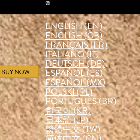
EN
ENGLISH (EN)
ENGLISH (GB)
FRANÇAIS (FR)
ITALIANO (IT)
DEUTSCH (DE)
ESPAÑOL (ES)
BUY NOW
ESPAÑOL (MX)
POLSKI (PL)
PORTUGUÊS (BR)
한국어 (KR)
日本語 (JP)
繁體中文 (TW)
简体中文 (CN)