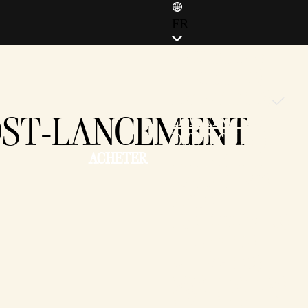
FR
ENGLISH (EN)
ENGLISH (GB)
FRANÇAIS (FR)
POST-LANCEMENT
ITALIANO (IT)
DEUTSCH (DE)
ACHETER
ESPAÑOL (ES)
ESPAÑOL (MX)
POLSKI
PORTUGUÊS (BR)
日本語 (JP)
한국어 (KR)
繁體中文 (TW)
简体中文 (CN)