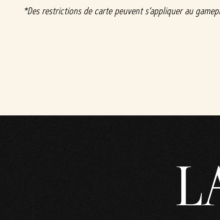
&
*Des restrictions de carte peuvent s’appliquer au gamepl
P
l
a
y
En
cliqu
L
ant
sur
Joue
r,
vous