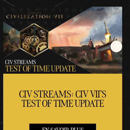
CIV STREAMS: CIV VII'S
TEST OF TIME UPDATE