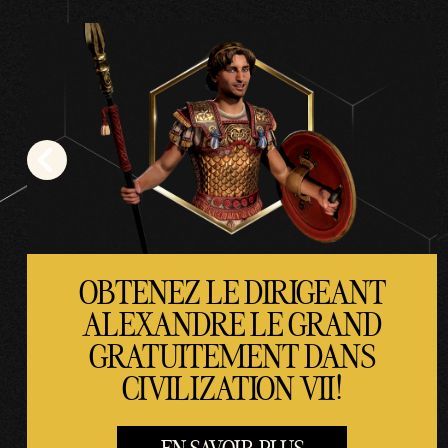
acce
ptez
la
politi
que
de
confi
denti
alité
de
OBTENEZ LE DIRIGEANT
YouT
ALEXANDRE LE GRAND
ube
GRATUITEMENT DANS
et le
CIVILIZATION VII!
trans
fert
de