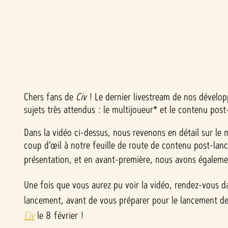
Chers fans de
Civ
! Le dernier livestream de nos dévelo
A
sujets très attendus : le multijoueur* et le contenu po
c
Dans la vidéo ci-dessus, nous revenons en détail sur le 
coup d’œil à notre feuille de route de contenu post-lan
c
présentation, et en avant-première, nous avons égaleme
e
Une fois que vous aurez pu voir la vidéo, rendez-vous d
p
lancement, avant de vous préparer pour le lancement d
Civ
le 8 février !
t