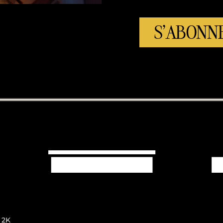
S'ABONN
 2K