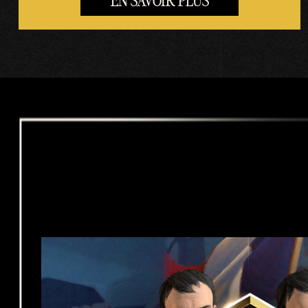
EN SAVOIR PLUS
donn
ées
vers
les
serve
urs
de
Goog
le.