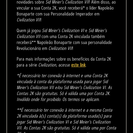
novidades sobre
Sid Meier’s Civilization VII
! Além disso, ao
vincular a sua Conta 2K, você receberá* o líder Napoleão
Bonaparte com sua Personalidade Imperador em
Civilization VII
!
Quem já jogou
Sid Meier's Civilization VI
e
Sid Meier's
Civilization VII
com uma Conta 2K vinculada também
receberá** Napoleão Bonaparte com sua personalidade
Revolucionário em
Civilization VII
!
Para mais informações sobre os benefícios da Conta 2K
para a série
Civilization
, acesse
este link
.
*É necessário ter conexão à internet e uma Conta 2K
vinculada à conta da plataforma usada para jogar Sid
Meier's Civilization VII e/ou Sid Meier's Civilization VI. As
Contas 2K são gratuitas. Só é válida uma por Conta 2K.
Inválido onde for proibido. Os termos se aplicam.
**É necessário ter conexão à internet e a mesma Conta
2K vinculada à(s) conta(s) da plataforma usada(s) para
jogar Sid Meier's Civilization VI e Sid Meier's Civilization
VII. As Contas 2K são gratuitas. Só é válida uma por Conta