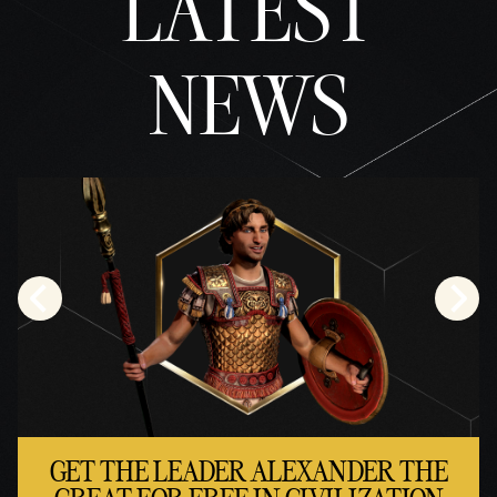
LATEST
cidad
e do
NEWS
YouTu
be
e
com
a
trans
ferên
cia
de
dado
s
para
os
servi
dores
do
Googl
e.
GET THE LEADER ALEXANDER THE