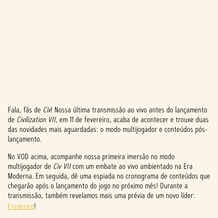
Fala, fãs de
Civ
! Nossa última transmissão ao vivo antes do lançamento
A
de
Civilization VII
, em 11 de fevereiro, acaba de acontecer e trouxe duas
das novidades mais aguardadas: o modo multijogador e conteúdos pós-
c
lançamento.
c
No VOD acima, acompanhe nossa primeira imersão no modo
e
multijogador de
Civ VII
com um embate ao vivo ambientado na Era
Moderna. Em seguida, dê uma espiada no cronograma de conteúdos que
p
chegarão após o lançamento do jogo no próximo mês! Durante a
transmissão, também revelamos mais uma prévia de um novo líder:
t
Frederico
!