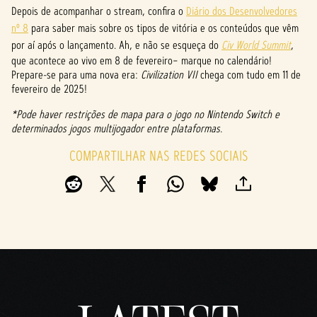
&
Depois de acompanhar o stream, confira o
Diário dos Desenvolvedores
P
nº 8
para saber mais sobre os tipos de vitória e os conteúdos que vêm
por aí após o lançamento. Ah, e não se esqueça do
Civ World Summit
,
l
que acontece ao vivo em 8 de fevereiro– marque no calendário!
Prepare-se para uma nova era:
Civilization VII
chega com tudo em 11 de
a
fevereiro de 2025!
y
*Pode haver restrições de mapa para o jogo no Nintendo Switch e
determinados jogos multijogador entre plataformas.
Ao
COMPARTILHAR NAS REDES SOCIAIS
clicar
em
jogar,
você
conco
rda
com
a
políti
ca de
priva