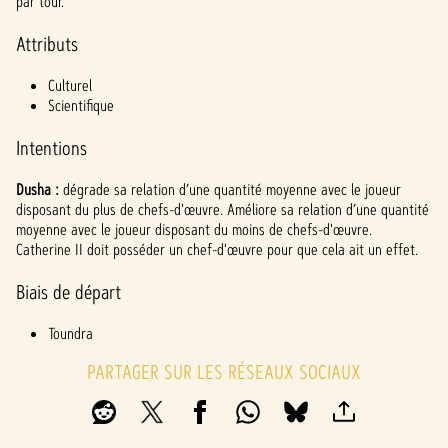
l
par tour.
a
Attributs
y
Culturel
Scientifique
En
Intentions
cliqua
nt
Dusha :
dégrade sa relation d’une quantité moyenne avec le joueur
sur
disposant du plus de chefs-d'œuvre. Améliore sa relation d’une quantité
Jouer
moyenne avec le joueur disposant du moins de chefs-d'œuvre.
,
Catherine II doit posséder un chef-d'œuvre pour que cela ait un effet.
vous
accep
Biais de départ
tez la
politi
Toundra
que
de
PARTAGER SUR LES RÉSEAUX SOCIAUX
confi
denti
alité