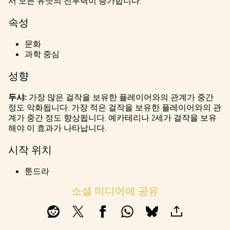
l
서 모든 유닛의 전투력이 증가합니다.
a
속성
y
문화
과학 중심
재생
성향
을
클릭
두샤:
가장 많은 걸작을 보유한 플레이어와의 관계가 중간
하면
정도 악화됩니다. 가장 적은 걸작을 보유한 플레이어와의 관
YouTu
계가 중간 정도 향상됩니다. 예카테리나 2세가 걸작을 보유
be의
해야 이 효과가 나타납니다.
개인
시작 위치
정보
보호
툰드라
정책
에
소셜 미디어에 공유
동의
하는
것으
로