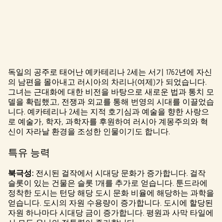
독일의 공주로 태어난 예카테리나 2세는 서기 1762년에 자신
A
의 남편을 몰아내고 러시아의 차리나(여제)가 되었습니다.
그녀는 근대화에 대한 비전을 바탕으로 새로운 법과 통치 모
c
델을 확립했고, 전쟁과 외교를 통해 번영의 시대를 이끌었습
c
니다. 예카테리나 2세는 지적 호기심과 예술을 향한 사랑으
로 예술가, 학자, 과학자를 후원하여 러시아 계몽주의와 혁
e
신이 자라날 환경을 조성한 인물이기도 합니다.
p
특유 능력
t
북극성:
전시된 걸작에서 시대당 문화가 증가합니다. 걸작
&
슬롯이 있는 건물은 슬롯 1개를 추가로 얻습니다. 툰드라에
정착한 도시는 턴당 해당 도시 문화 비율에 해당하는 과학을
P
얻습니다. 도시의 자원 수용량이 증가합니다. 도시에 할당된
자원 하나마다 시대당 금이 증가합니다. 평원과 사막 타일에