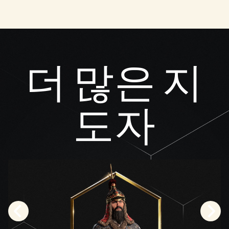
간주
되
며,
데이
터가
Googl
더 많은 지
e 서
버로
전송
됩니
도자
다.