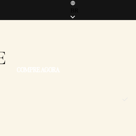
BR
ENGLISH (EN)
ENGLISH (GB)
FRANÇAIS (FR)
E
ITALIANO (IT)
DEUTSCH (DE)
COMPRE AGORA
ESPAÑOL (ES)
ESPAÑOL (MX)
POLSKI (PL)
PORTUGUÊS (BR)
日本語 (JP)
한국어 (KR)
繁體中文 (TW)
简体中文 (CN)