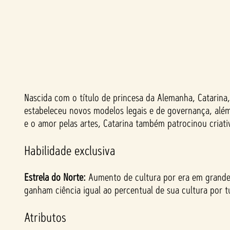
Nascida com o título de princesa da Alemanha, Catarina,
A
estabeleceu novos modelos legais e de governança, além 
c
e o amor pelas artes, Catarina também patrocinou criat
c
Habilidade exclusiva
e
Estrela do Norte:
Aumento de cultura por era em grandes
ganham ciência igual ao percentual de sua cultura por t
p
Atributos
t