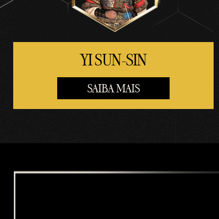
ferê
ncia
de
dado
YI SUN-SIN
s
para
os
SAIBA MAIS
servi
dore
s do
Goog
le.