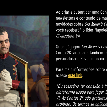
Ao criar e autenticar uma Con
newsletters e conteúdo de mar
novidades sobre
Sid Meier’s Ci
você receberá* o líder Napol
Civilization VII
!
Quem já jogou
Sid Meier's Civi
Conta 2K vinculada também r
personalidade Revolucionári
Para mais informações sobre o
acesse
este link
.
*É necessário ter conexão à i
plataforma usada para jogar Sid
VI. As Contas 2K são gratuitas
proibido. Os termos se aplica