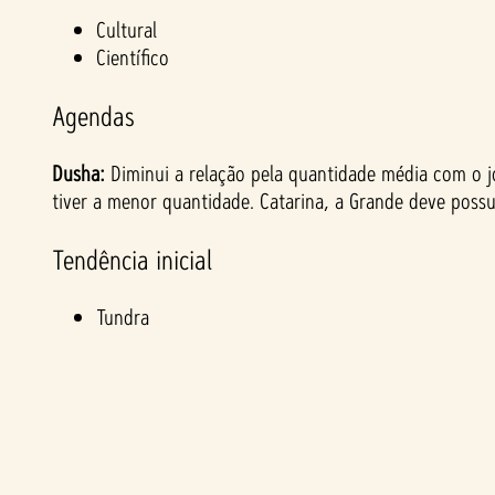
&
Cultural
Científico
P
Agendas
l
Dusha:
Diminui a relação pela quantidade média com o j
a
tiver a menor quantidade. Catarina, a Grande deve poss
y
Tendência inicial
Tundra
Ao
clica
r em
jogar
,
você
conc