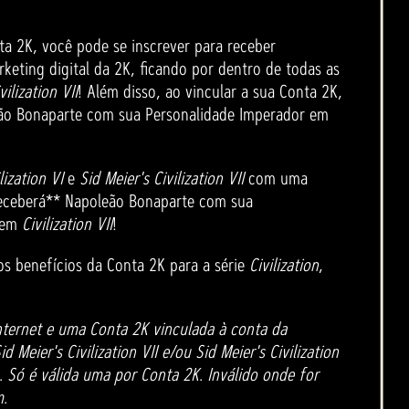
ta 2K, você pode se inscrever para receber
keting digital da 2K, ficando por dentro de todas as
vilization VII
! Além disso, ao vincular a sua Conta 2K,
eão Bonaparte com sua Personalidade Imperador em
lization VI
e
Sid Meier's Civilization VII
com uma
eceberá** Napoleão Bonaparte com sua
o em
Civilization VII
!
s benefícios da Conta 2K para a série
Civilization
,
nternet e uma Conta 2K vinculada à conta da
 Meier's Civilization VII e/ou Sid Meier's Civilization
. Só é válida uma por Conta 2K. Inválido onde for
m.