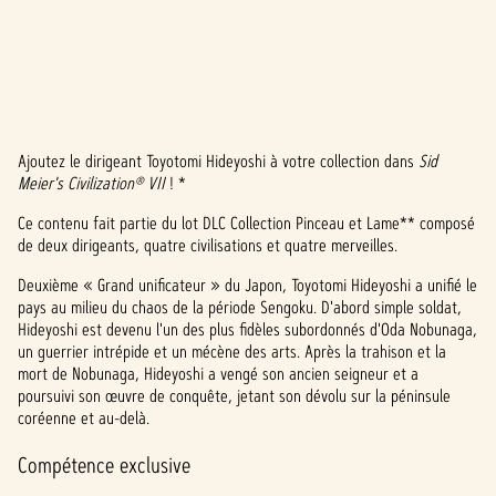
Ajoutez le dirigeant Toyotomi Hideyoshi à votre collection dans
Sid
A
Meier's Civilization® VII
! *
c
Ce contenu fait partie du lot DLC Collection Pinceau et Lame** composé
de deux dirigeants, quatre civilisations et quatre merveilles.
c
Deuxième « Grand unificateur » du Japon, Toyotomi Hideyoshi a unifié le
e
pays au milieu du chaos de la période Sengoku. D'abord simple soldat,
p
Hideyoshi est devenu l'un des plus fidèles subordonnés d'Oda Nobunaga,
un guerrier intrépide et un mécène des arts. Après la trahison et la
t
mort de Nobunaga, Hideyoshi a vengé son ancien seigneur et a
poursuivi son œuvre de conquête, jetant son dévolu sur la péninsule
&
coréenne et au-delà.
P
Compétence exclusive