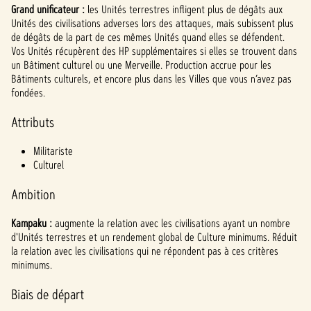
l
Grand unificateur :
les Unités terrestres infligent plus de dégâts aux
a
Unités des civilisations adverses lors des attaques, mais subissent plus
de dégâts de la part de ces mêmes Unités quand elles se défendent.
y
Vos Unités récupèrent des HP supplémentaires si elles se trouvent dans
un Bâtiment culturel ou une Merveille. Production accrue pour les
Bâtiments culturels, et encore plus dans les Villes que vous n’avez pas
fondées.
En
cliqua
Attributs
nt
sur
Militariste
Jouer
Culturel
,
vous
Ambition
accep
tez la
politi
Kampaku :
augmente la relation avec les civilisations ayant un nombre
d'Unités terrestres et un rendement global de Culture minimums. Réduit
que
la relation avec les civilisations qui ne répondent pas à ces critères
de
minimums.
confi
denti
Biais de départ
alité