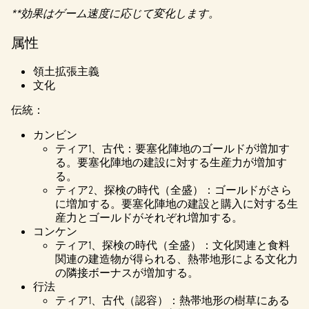
イバ
**効果はゲーム速度に応じて変化します。
シー
ポリ
属性
シー
と
領土拡張主義
Googl
文化
eサ
伝統：
ーバ
ーへ
カンビン
のデ
ティア1、古代：要塞化陣地のゴールドが増加す
ータ
る。要塞化陣地の建設に対する生産力が増加す
転送
る。
に同
ティア2、探検の時代（全盛）：ゴールドがさら
意し
に増加する。要塞化陣地の建設と購入に対する生
たも
産力とゴールドがそれぞれ増加する。
のと
コンケン
みな
ティア1、探検の時代（全盛）：文化関連と食料
され
関連の建造物が得られる、熱帯地形による文化力
ま
の隣接ボーナスが増加する。
す。
行法
ティア1、古代（認容）：熱帯地形の樹草にある