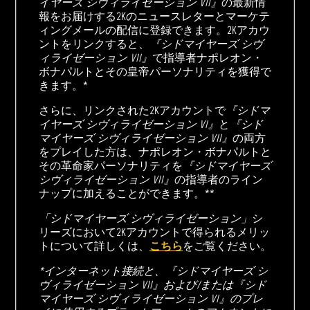
イヤーズ シヴィライゼーション VII』
の最新情
報をお届けする2Kのニュースレターとマーケテ
ィングメールの配信に登録できます。2Kアカウ
ントをリンクすると、
『シドマイヤーズ シヴ
ィライゼーション VII』
で指導者ナポレオン・
ボナパルトとその皇帝パーソナリティを獲得で
きます。*
さらに、リンクされた2Kアカウントで
『シドマ
イヤーズ シヴィライゼーション VI』
と
『シド
マイヤーズ シヴィライゼーション VII』
の両方
をプレイした方は、ナポレオン・ボナパルトと
その革命家パーソナリティを
『シドマイヤーズ
シヴィライゼーション VII』
の指導者のライン
ナップに加えることができます。**
「シドマイヤーズ シヴィライゼーション」
シ
リーズにおいて2Kアカウントで得られるメリッ
トについて詳しくは、
こちら
をご覧ください。
*インターネット接続と、『シドマイヤーズ シ
ヴィライゼーション VII』および/または『シド
マイヤーズ シヴィライゼーション VI』のプレ