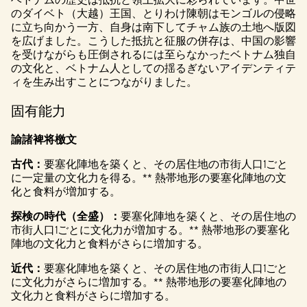
t
のダイベト（大越）王国、とりわけ陳朝はモンゴルの侵略
に立ち向かう一方、自身は南下してチャム族の土地へ版図
&
を広げました。こうした抵抗と征服の併存は、中国の影響
P
を受けながらも圧倒されるには至らなかったベトナム独自
の文化と、ベトナム人としての揺るぎないアイデンティテ
l
ィを生み出すことにつながりました。
a
固有能力
y
諭諸裨将檄文
古代：
要塞化陣地を築くと、その居住地の市街人口1ごと
に一定量の文化力を得る。** 熱帯地形の要塞化陣地の文
再生
化と食料が増加する。
をク
リッ
探検の時代（全盛）：
要塞化陣地を築くと、その居住地の
クす
市街人口1ごとに文化力が増加する。** 熱帯地形の要塞化
る
陣地の文化力と食料がさらに増加する。
と、
YouTu
近代：
要塞化陣地を築くと、その居住地の市街人口1ごと
beの
に文化力がさらに増加する。** 熱帯地形の要塞化陣地の
プラ
文化力と食料がさらに増加する。