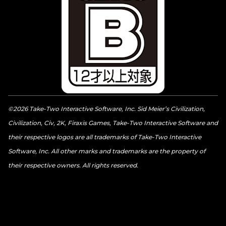
©2026 Take-Two Interactive Software, Inc. Sid Meier’s Civilization,
Civilization, Civ, 2K, Firaxis Games, Take-Two Interactive Software and
their respective logos are all trademarks of Take-Two Interactive
Software, Inc. All other marks and trademarks are the property of
their respective owners. All rights reserved.