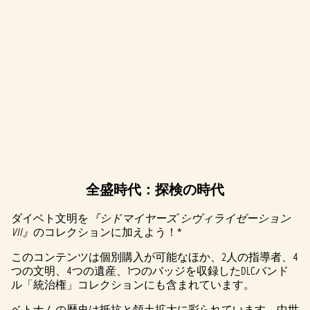
全盛時代：探検の時代
A
c
ダイベト文明を
『シドマイヤーズ シヴィライゼーション
VII』
のコレクションに加えよう！*
c
このコンテンツは個別購入が可能なほか、2人の指導者、4
e
つの文明、4つの遺産、1つのバッジを収録したDLCバンド
ル「統治権」コレクションにも含まれています。
p
ベトナムの歴史は抵抗と領土拡大に彩られています。中世