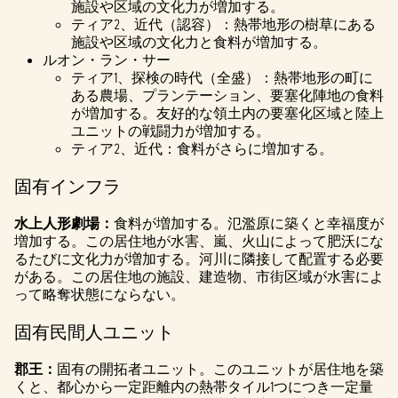
施設や区域の文化力が増加する。
ティア2、近代（認容）：熱帯地形の樹草にある
施設や区域の文化力と食料が増加する。
ルオン・ラン・サー
ティア1、探検の時代（全盛）：熱帯地形の町に
ある農場、プランテーション、要塞化陣地の食料
が増加する。友好的な領土内の要塞化区域と陸上
ユニットの戦闘力が増加する。
ティア2、近代：食料がさらに増加する。
固有インフラ
水上人形劇場：
食料が増加する。氾濫原に築くと幸福度が
増加する。この居住地が水害、嵐、火山によって肥沃にな
るたびに文化力が増加する。河川に隣接して配置する必要
がある。この居住地の施設、建造物、市街区域が水害によ
って略奪状態にならない。
固有民間人ユニット
郡王：
固有の開拓者ユニット。このユニットが居住地を築
くと、都心から一定距離内の熱帯タイル1つにつき一定量