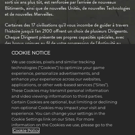
sorti six ans plus tôt, est renforcée par l'arrivée de nouveaux
Bâtiments, ainsi que de nouvelles Unités, de nouvelles Technologies
et de nouvelles Merveilles.
Certaines des 17 civilisations qu'il vous incombe de guider à travers
l'histoire jusqu'à l'an 2100 offrent un choix de plusieurs Dirigeants.
Chaque Dirigeant présente ses propres capacités spéciales, avec
des bonus uniques au fil de votre progression de l'Antiquité au
Moyen-âge, de l'Ére industrielle à l’Ère moderne. Par exemple,
COOKIE NOTICE
lorsque vous dirigez l'Amérique à l'Ère industrielle, Lincoln reçoit de
la nourriture supplémentaire grâce aux Cases de plaine, pendant
We use cookies, pixels and similar tracking
que Kennedy bénéficie d'un bonus de défense pour ses unités
technologies (“Cookies”) to optimize your game
navales.
experience, personalize advertisements, and
enhance your experience across our websites,
Certains Dirigeants sont mieux équipés que d'autres pour atteindre
applications, or other web-based services (“Sites”).
certaines conditions de victoire. Dans Civilization Revolution 2, il
These Cookies may transmit personal information
existe quatre façons différentes de gagner : capturer les capitales
and video viewing information to third parties.
de toutes les civilisations rivales, être la première civilisation à
Certain Cookies are optional, but limiting or declining
envoyer un vaisseau spatial vers Alpha Centauri, construire la
non-optional Cookies may impact your visit and
Banque mondiale après avoir amassé 20 000 pièces d'or, ou
experience. You can change your settings in the
Cookie Settings link on our Sites. For more
construire les Nations Unies après avoir accompli un total de
information on the Cookies we use, please go to the
20 événements culturels.
Cookie Policy