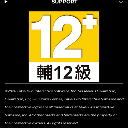
SUPPORT
©2026 Take-Two Interactive Software, Inc. Sid Meier’s Civilization,
Civilization, Civ, 2K, Firaxis Games, Take-Two Interactive Software and
their respective logos are all trademarks of Take-Two Interactive
Software, Inc. All other marks and trademarks are the property of
their respective owners. All rights reserved.