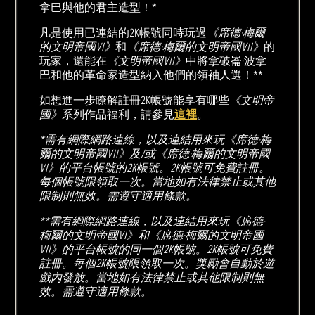
拿巴與他的君主造型！*
凡是使用已連結的2K帳號同時玩過
《席德·梅爾
的文明帝國VI》
和
《席德·梅爾的文明帝國VII》
的
玩家，還能在
《文明帝國VII》
中將拿破崙·波拿
巴和他的革命家造型納入他們的領袖人選！**
如想進一步瞭解註冊2K帳號能享有哪些
《文明帝
國》
系列作品福利，請參見
這裡
。
*需有網際網路連線，以及連結用來玩《席德·梅
爾的文明帝國VII》及/或《席德·梅爾的文明帝國
VI》的平台帳號的2K帳號。2K帳號可免費註冊。
每個帳號限領取一次。當地如有法律禁止或其他
限制則無效。需遵守適用條款。
**需有網際網路連線，以及連結用來玩《席德·
梅爾的文明帝國VI》和《席德·梅爾的文明帝國
VII》的平台帳號的同一個2K帳號。2K帳號可免費
註冊。每個2K帳號限領取一次。獎勵會自動於遊
戲內發放。當地如有法律禁止或其他限制則無
效。需遵守適用條款。