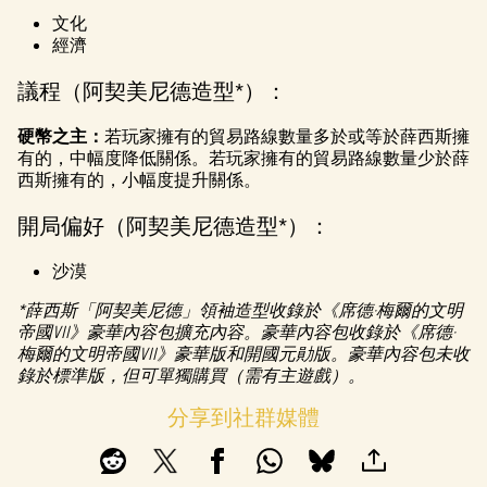
文化
經濟
議程（阿契美尼德造型*）：
硬幣之主：
若玩家擁有的貿易路線數量多於或等於薛西斯擁
有的，中幅度降低關係。若玩家擁有的貿易路線數量少於薛
西斯擁有的，小幅度提升關係。
開局偏好（阿契美尼德造型*）：
沙漠
*薛西斯「阿契美尼德」領袖造型收錄於《席德·梅爾的文明
帝國VII》豪華內容包擴充內容。豪華內容包收錄於《席德·
梅爾的文明帝國VII》豪華版和開國元勛版。豪華內容包未收
錄於標準版，但可單獨購買（需有主遊戲）。
分享到社群媒體