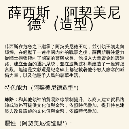
至
薛西斯，阿契美尼
Googl
e伺
德*（造型）
服
器。
薛西斯在危急之下繼承了阿契美尼德王朝，並引領王朝走向
輝煌。在經歷了一連串國內外的戰事之後，薛西斯將注意力
從國土擴張轉向了國家的繁榮成長。他投入大量資金維護道
路、建立全面的通訊系統，並在波斯波利斯建造了一座輝煌
宮殿。無論是文獻還是紀念碑上都記載著他令敵人膽寒的威
懾力量，以及他賜予人民的奢華生活。
特色能力（阿契美尼德造型*）
絲路：
和其他領袖的貿易路線限制提升。以商人建立貿易路
線或道路可提供文化值與金幣，依照時代疊加。提升特色建
築與改良設施的文化值與金幣，依照時代疊加。
屬性（阿契美尼德造型*）: