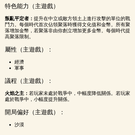
l
特色能力（主遊戲）
a
叛亂平定者：
提升在中立或敵方領土上進行攻擊的單位的戰
y
鬥力。每個時代首次佔領聚落時獲得文化值和金幣。所有聚
落增加金幣，若聚落非由你創立增加更多金幣。每個時代提
高聚落限制。
點擊
「播
屬性（主遊戲）：
放」
即表
經濟
示你
軍事
同意
YouTu
議程（主遊戲）：
be的
隱私
火焰之主：
若玩家未處於戰爭中，中幅度降低關係。若玩家
處於戰爭中，小幅度提升關係。
權政
策
，
開局偏好（主遊戲）：
並同
意將
沙漠
資料
傳輸