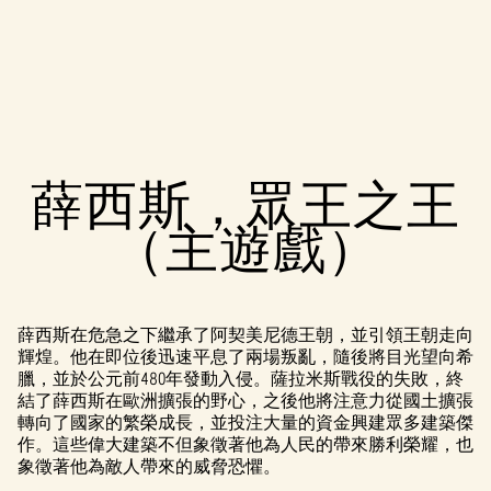
A
薛西斯，眾王之王
c
（主遊戲）
c
e
p
薛西斯在危急之下繼承了阿契美尼德王朝，並引領王朝走向
輝煌。他在即位後迅速平息了兩場叛亂，隨後將目光望向希
t
臘，並於公元前480年發動入侵。薩拉米斯戰役的失敗，終
結了薛西斯在歐洲擴張的野心，之後他將注意力從國土擴張
&
轉向了國家的繁榮成長，並投注大量的資金興建眾多建築傑
P
作。這些偉大建築不但象徵著他為人民的帶來勝利榮耀，也
象徵著他為敵人帶來的威脅恐懼。