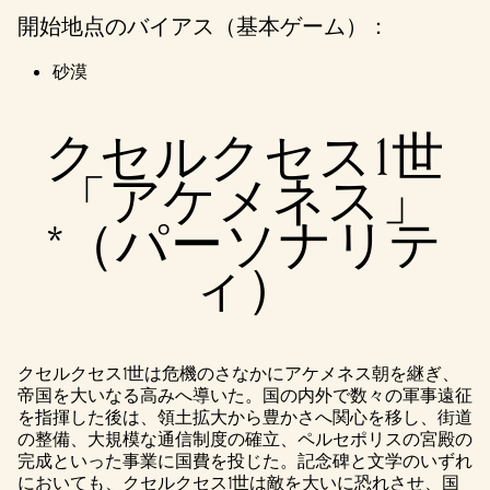
eサ
開始地点のバイアス（基本ゲーム）：
ーバ
ーへ
砂漠
のデ
ータ
転送
クセルクセス1世
に同
意し
「アケメネス」
たも
のと
*（パーソナリテ
みな
され
ィ）
ま
す。
クセルクセス1世は危機のさなかにアケメネス朝を継ぎ、
帝国を大いなる高みへ導いた。国の内外で数々の軍事遠征
を指揮した後は、領土拡大から豊かさへ関心を移し、街道
の整備、大規模な通信制度の確立、ペルセポリスの宮殿の
完成といった事業に国費を投じた。記念碑と文学のいずれ
においても、クセルクセス1世は敵を大いに恐れさせ、国