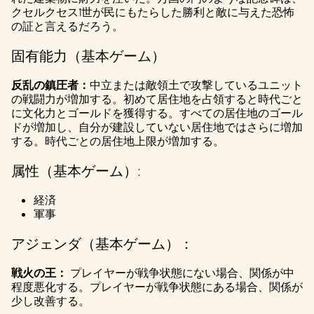
l
クセルクセス1世が民にもたらした勝利と敵に与えた恐怖
a
の証と言えるだろう。
y
固有能力（基本ゲーム）
反乱の鎮圧者：
中立または敵領土で攻撃しているユニット
再生
の戦闘力が増加する。初めて居住地を占領すると時代ごと
をク
に文化力とゴールドを獲得する。すべての居住地のゴール
リッ
ドが増加し、自分が建設していない居住地ではさらに増加
クす
する。時代ごとの居住地上限が増加する。
る
と、
属性（基本ゲーム）:
YouTu
beの
経済
軍事
プラ
イバ
アジェンダ（基本ゲーム）：
シー
ポリ
戦火の王：
プレイヤーが戦争状態にない場合、関係が中
シー
程度悪化する。プレイヤーが戦争状態にある場合、関係が
と
少し改善する。
Googl