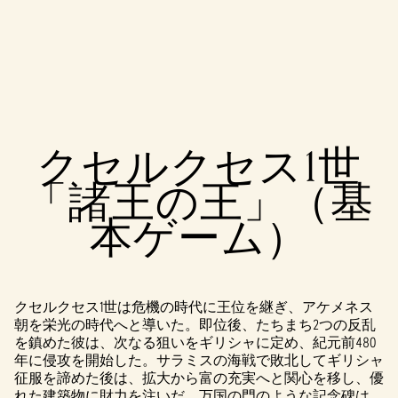
A
クセルクセス1世
c
「諸王の王」（基
c
本ゲーム）
e
p
t
クセルクセス1世は危機の時代に王位を継ぎ、アケメネス
朝を栄光の時代へと導いた。即位後、たちまち2つの反乱
&
を鎮めた彼は、次なる狙いをギリシャに定め、紀元前480
P
年に侵攻を開始した。サラミスの海戦で敗北してギリシャ
征服を諦めた後は、拡大から富の充実へと関心を移し、優
れた建築物に財力を注いだ。万国の門のような記念碑は、