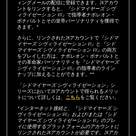
ィングメールの配信に登録できます。2Kアカウ
ントをリンクすると、
『シドマイヤーズ シヴ
ィライゼーション VII』
で指導者ナポレオン・
ボナパルトとその皇帝パーソナリティを獲得で
きます。*
さらに、リンクされた2Kアカウントで
『シドマ
イヤーズ シヴィライゼーション VI』
と
『シド
マイヤーズ シヴィライゼーション VII』
の両方
をプレイした方は、ナポレオン・ボナパルトと
その革命家パーソナリティを
『シドマイヤーズ
シヴィライゼーション VII』
の指導者のライン
ナップに加えることができます。**
「シドマイヤーズ シヴィライゼーション」
シ
リーズにおいて2Kアカウントで得られるメリッ
トについて詳しくは、
こちら
をご覧ください。
*インターネット接続と、『シドマイヤーズ シ
ヴィライゼーション VII』および/または『シド
マイヤーズ シヴィライゼーション VI』のプレ
イに使用するプラットフォームのアカウントに
リンクされた2Kアカウントが必要です。2Kアカ