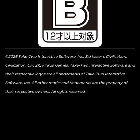
©2026 Take-Two Interactive Software, Inc. Sid Meier’s Civilization,
Civilization, Civ, 2K, Firaxis Games, Take-Two Interactive Software and
their respective logos are all trademarks of Take-Two Interactive
Software, Inc. All other marks and trademarks are the property of
their respective owners. All rights reserved.