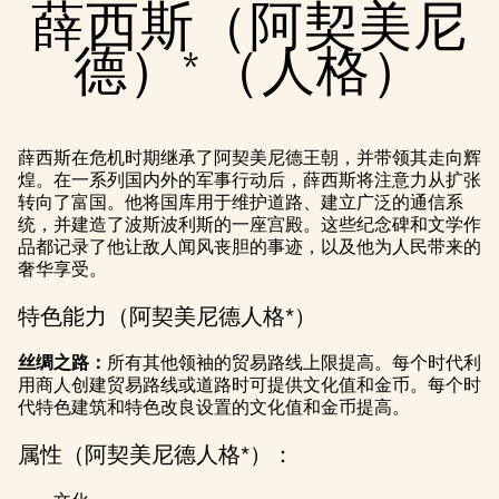
薛西斯（阿契美尼
输至
Googl
德）* （人格）
e 服
务
器。
薛西斯在危机时期继承了阿契美尼德王朝，并带领其走向辉
煌。在一系列国内外的军事行动后，薛西斯将注意力从扩张
转向了富国。他将国库用于维护道路、建立广泛的通信系
统，并建造了波斯波利斯的一座宫殿。这些纪念碑和文学作
品都记录了他让敌人闻风丧胆的事迹，以及他为人民带来的
奢华享受。
特色能力（阿契美尼德人格*）
丝绸之路：
所有其他领袖的贸易路线上限提高。每个时代利
用商人创建贸易路线或道路时可提供文化值和金币。每个时
代特色建筑和特色改良设置的文化值和金币提高。
属性（阿契美尼德人格*）：