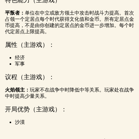
l
特色能力（主游戏）
a
平叛者：
单位在中立或敌方领土中攻击时战斗力提高。首次
占领一个定居点每个时代获得文化值和金币。所有定居点金
y
币提高，不是由你创建的定居点的金币进一步增加。每个时
代定居点上限提高。
点击
属性（主游戏）：
播
放，
经济
即意
军事
味着
你同
议程（主游戏）：
意
YouTu
火焰领主：
玩家不在战争中时降低中等关系。玩家处在战争
be
中时提高少量关系。
的隐
开局优势（主游戏）：
私政
策
沙漠
以及
将数
据传