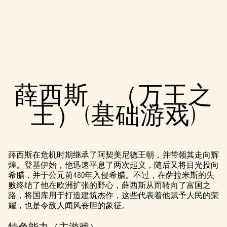
A
薛西斯，（万王之
c
王） (基础游戏)
c
e
p
薛西斯在危机时期继承了阿契美尼德王朝，并带领其走向辉
煌。登基伊始，他迅速平息了两次起义，随后又将目光投向
t
希腊，并于公元前480年入侵希腊。不过，在萨拉米斯的失
败终结了他在欧洲扩张的野心，薛西斯从而转向了富国之
&
路，将国库用于打造建筑杰作，这些代表着他赋予人民的荣
P
耀，也是令敌人闻风丧胆的象征。