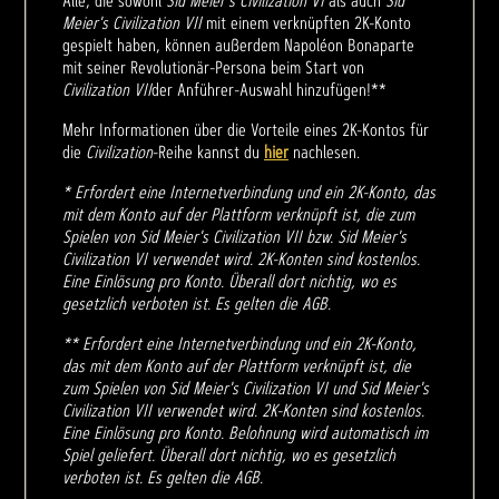
Alle, die sowohl
Sid Meier's Civilization VI
als auch
Sid
Meier's Civilization VII
mit einem verknüpften 2K-Konto
gespielt haben, können außerdem Napoléon Bonaparte
mit seiner Revolutionär-Persona beim Start von
Civilization VII
der Anführer-Auswahl hinzufügen!**
Mehr Informationen über die Vorteile eines 2K-Kontos für
die
Civilization
-Reihe kannst du
hier
nachlesen.
* Erfordert eine Internetverbindung und ein 2K-Konto, das
mit dem Konto auf der Plattform verknüpft ist, die zum
Spielen von Sid Meier's Civilization VII bzw. Sid Meier's
Civilization VI verwendet wird. 2K-Konten sind kostenlos.
Eine Einlösung pro Konto. Überall dort nichtig, wo es
gesetzlich verboten ist. Es gelten die AGB.
** Erfordert eine Internetverbindung und ein 2K-Konto,
das mit dem Konto auf der Plattform verknüpft ist, die
zum Spielen von Sid Meier's Civilization VI und Sid Meier's
Civilization VII verwendet wird. 2K-Konten sind kostenlos.
Eine Einlösung pro Konto. Belohnung wird automatisch im
Spiel geliefert. Überall dort nichtig, wo es gesetzlich
verboten ist. Es gelten die AGB.