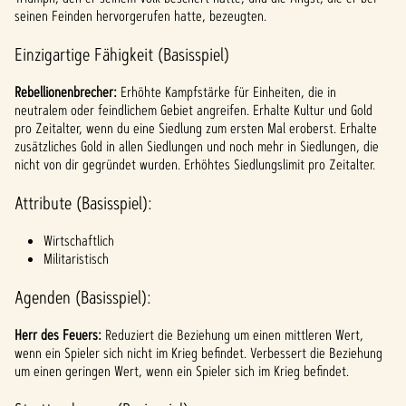
l
seinen Feinden hervorgerufen hatte, bezeugten.
a
Einzigartige Fähigkeit (Basisspiel)
y
Rebellionenbrecher:
Erhöhte Kampfstärke für Einheiten, die in
neutralem oder feindlichem Gebiet angreifen. Erhalte Kultur und Gold
Inde
pro Zeitalter, wenn du eine Siedlung zum ersten Mal eroberst. Erhalte
m du
zusätzliches Gold in allen Siedlungen und noch mehr in Siedlungen, die
auf
nicht von dir gegründet wurden. Erhöhtes Siedlungslimit pro Zeitalter.
"Spiel
en"
Attribute (Basisspiel):
klicks
t,
Wirtschaftlich
stim
Militaristisch
mst
du
Agenden (Basisspiel):
den
Date
Herr des Feuers:
Reduziert die Beziehung um einen mittleren Wert,
nschu
wenn ein Spieler sich nicht im Krieg befindet. Verbessert die Beziehung
tzbes
um einen geringen Wert, wenn ein Spieler sich im Krieg befindet.
timm