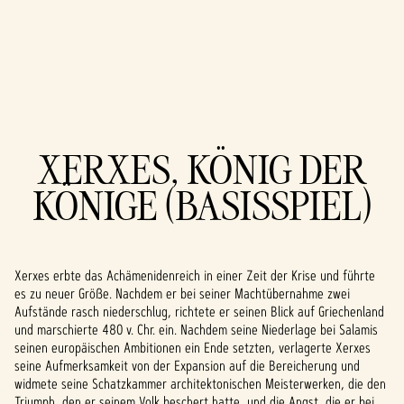
A
XERXES, KÖNIG DER
c
KÖNIGE (BASISSPIEL)
c
e
p
Xerxes erbte das Achämenidenreich in einer Zeit der Krise und führte
es zu neuer Größe. Nachdem er bei seiner Machtübernahme zwei
t
Aufstände rasch niederschlug, richtete er seinen Blick auf Griechenland
und marschierte 480 v. Chr. ein. Nachdem seine Niederlage bei Salamis
&
seinen europäischen Ambitionen ein Ende setzten, verlagerte Xerxes
P
seine Aufmerksamkeit von der Expansion auf die Bereicherung und
widmete seine Schatzkammer architektonischen Meisterwerken, die den
Triumph, den er seinem Volk beschert hatte, und die Angst, die er bei