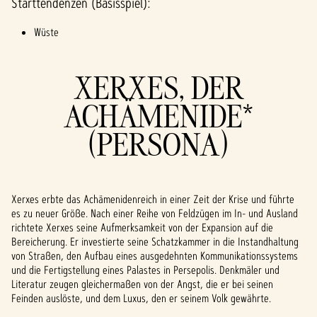
Starttendenzen (Basisspiel):
unge
n von
Wüste
YouTu
be
und
XERXES, DER
der
Übert
ACHÄMENIDE*
ragun
g von
(PERSONA)
Date
n an
die
Googl
Xerxes erbte das Achämenidenreich in einer Zeit der Krise und führte
e-
es zu neuer Größe. Nach einer Reihe von Feldzügen im In- und Ausland
Serve
richtete Xerxes seine Aufmerksamkeit von der Expansion auf die
r zu.
Bereicherung. Er investierte seine Schatzkammer in die Instandhaltung
von Straßen, den Aufbau eines ausgedehnten Kommunikationssystems
und die Fertigstellung eines Palastes in Persepolis. Denkmäler und
Literatur zeugen gleichermaßen von der Angst, die er bei seinen
Feinden auslöste, und dem Luxus, den er seinem Volk gewährte.