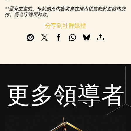
至
**需有主遊戲。每款擴充內容將會在推出後自動於遊戲內交
Googl
付。需遵守適用條款。
e伺
服
分享到社群媒體
器。
更多領導者