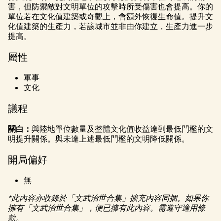
l
害，但防禦敵對文明單位的攻擊時所受傷害也會提高。你的
a
單位若在文化值建築或奇觀上，會額外恢復生命值。提升文
化值建築的生產力，若該城市並非由你建立，生產力進一步
y
提高。
屬性
點擊
軍事
「播
文化
放」
即表
議程
示你
同意
YouTu
關白：
與陸地單位數量及整體文化值收益達到最低門檻的文
明提升關係。與未達上述最低門檻的文明降低關係。
be的
隱私
開局偏好
權政
策
，
無
並同
意將
*此內容亦收錄於「文武治世合集」擴充內容同捆。如果你
資料
擁有「文武治世合集」，便已擁有此內容。需遵守適用條
傳輸
款。