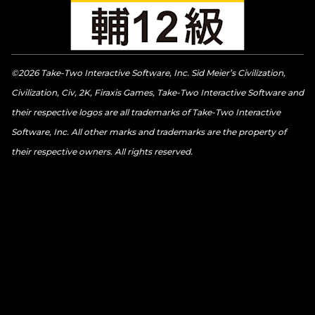
©2026 Take-Two Interactive Software, Inc. Sid Meier’s Civilization,
Civilization, Civ, 2K, Firaxis Games, Take-Two Interactive Software and
their respective logos are all trademarks of Take-Two Interactive
Software, Inc. All other marks and trademarks are the property of
their respective owners. All rights reserved.