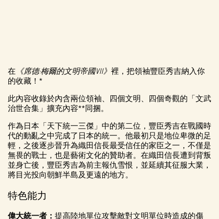
在
《席德·梅爾的文明帝國VII》
裡，把領袖豐臣秀吉納入你
A
的收藏！*
c
此內容收錄於內含兩位領袖、四個文明、四個奇觀的「文武
治世合集」擴充內容**同捆。
c
作為日本「天下統一三傑」中的第二位，豐臣秀吉在戰國時
e
代的動亂之中完成了日本的統一。他最初只是地位卑微的足
p
輕，之後逐步晉升為織田信長最受信任的家臣之一，不僅是
無畏的戰士，也是藝術文化的贊助者。在織田信長遭到背叛
t
並身亡後，豐臣秀吉為前主報仇雪恨，並延續其征服大業，
將目光投向朝鮮半島及更遠的地方。
&
特色能力
P
偉大統一者：
提高陸地單位攻擊敵對文明單位時造成的傷