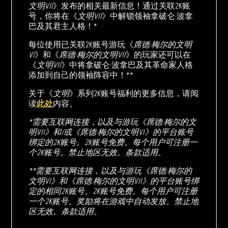
文明VII
》发布的相关最新信息！通过关联2K账
号，你将在《
文明VII
》中解锁领袖拿破仑·波拿
巴及其君主人格！*
每位使用已关联2K账号游玩《
席德·梅尔的文明
VI
》和《
席德·梅尔的文明VII
》的玩家还可以在
《
文明VII
》中将拿破仑·波拿巴及其革命家人格
添加到自己的领袖阵容中！**
关于《
文明
》系列2K账号福利的更多信息，请阅
读
此处
内容。
*需要互联网连接，以及与游玩《席德·梅尔的文
明VII》和/或《席德·梅尔的文明VI》的平台账号
绑定的2K账号。2K账号免费。每个用户可注册一
个2K账号。禁止地区无效。条款适用。
**需要互联网连接，以及与游玩《席德·梅尔的
文明VI》和《席德·梅尔的文明VII》的平台账号绑
定的相同2K账号。2K账号免费。每个用户可注册
一个2K账号。奖励将在游戏中自动发放。禁止地
区无效。条款适用。