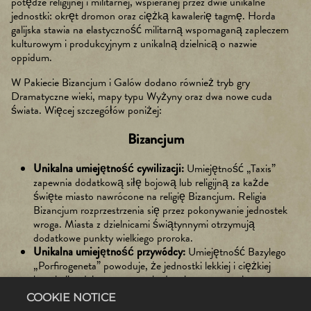
potędze religijnej i militarnej, wspieranej przez dwie unikalne
jednostki: okręt dromon oraz ciężką kawalerię tagmę. Horda
galijska stawia na elastyczność militarną wspomaganą zapleczem
kulturowym i produkcyjnym z unikalną dzielnicą o nazwie
oppidum.
W Pakiecie Bizancjum i Galów dodano również tryb gry
Dramatyczne wieki, mapy typu Wyżyny oraz dwa nowe cuda
świata. Więcej szczegółów poniżej:
Bizancjum
Unikalna umiejętność cywilizacji:
Umiejętność „Taxis”
zapewnia dodatkową siłę bojową lub religijną za każde
święte miasto nawrócone na religię Bizancjum. Religia
Bizancjum rozprzestrzenia się przez pokonywanie jednostek
wroga. Miasta z dzielnicami świątynnymi otrzymują
dodatkowe punkty wielkiego proroka.
Unikalna umiejętność przywódcy:
Umiejętność Bazylego
„Porfirogeneta” powoduje, że jednostki lekkiej i ciężkiej
kawalerii zadają ogromne szkody miastom wyznającym tę
samą religię co Bizancjum. Odkrycie idei boskiego prawa
COOKIE NOTICE
zapewnia Bazylemu unikalną jednostkę: tagmę (ciężką