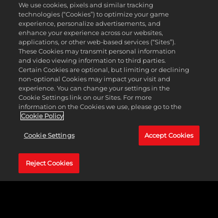
We use cookies, pixels and similar tracking
kawalerię).
technologies (“Cookies”) to optimize your game
Unikalna jednostka:
Bizancjum ma dwie unikalne jednostki:
experience, personalize advertisements, and
Okręt dromon (zamiast kwadryremy) – ma większy zasięg i
enhance your experience across our websites,
otrzymuje dodatkową siłę bojową przeciwko wrogim
applications, or other web-based services (“Sites”).
jednostkom. Tagma (zamiast rycerzy) – zapewnia pobliskim
These Cookies may transmit personal information
jednostkom lądowym dodatkową siłę bojową lub religijną.
and video viewing information to third parties.
Unikalna dzielnica:
Hipodrom (zamiast dzielnicy
Certain Cookies are optional, but limiting or declining
rozrywkowej) – tańsza w budowie, zapewnia dodatkowe
non-optional Cookies may impact your visit and
udogodnienia. Wzniesienie hipodromu i budowli w tej dzielnicy
experience. You can change your settings in the
zapewnia również jednostkę ciężkiej kawalerii.
Cookie Settings link on our Sites. For more
information on the Cookies we use, please go to the
Galowie
Cookie Policy
Unikalna umiejętność cywilizacji:
Umiejętność „Kultura
Cookie Settings
Accept Cookies
halsztacka” uruchamia bombę kulturową po wybudowaniu
kopalni. Kopalnie zapewniają też wszystkim dzielnicom małą
Reject Cookies
premię za sąsiedztwo. Wyspecjalizowane dzielnice nie
otrzymują premii za sąsiedztwo innych dzielnic i nie można
ich wznosić w sąsiedztwie centrum miasta.
Unikalna umiejętność przywódcy:
Umiejętność Ambioryksa
„Król Eburonów” zapewnia cywilizacji premię do kultury
zależną od kosztu jednostki po wyszkoleniu jednostki