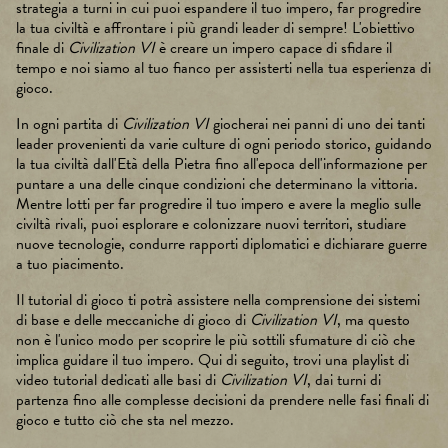
strategia a turni in cui puoi espandere il tuo impero, far progredire
la tua civiltà e affrontare i più grandi leader di sempre! L'obiettivo
finale di
Civilization VI
è creare un impero capace di sfidare il
tempo e noi siamo al tuo fianco per assisterti nella tua esperienza di
gioco.
In ogni partita di
Civilization VI
giocherai nei panni di uno dei tanti
leader provenienti da varie culture di ogni periodo storico, guidando
la tua civiltà dall'Età della Pietra fino all'epoca dell'informazione per
puntare a una delle cinque condizioni che determinano la vittoria.
Mentre lotti per far progredire il tuo impero e avere la meglio sulle
civiltà rivali, puoi esplorare e colonizzare nuovi territori, studiare
nuove tecnologie, condurre rapporti diplomatici e dichiarare guerre
a tuo piacimento.
Il tutorial di gioco ti potrà assistere nella comprensione dei sistemi
di base e delle meccaniche di gioco di
Civilization VI
, ma questo
non è l'unico modo per scoprire le più sottili sfumature di ciò che
implica guidare il tuo impero. Qui di seguito, trovi una playlist di
video tutorial dedicati alle basi di
Civilization VI
, dai turni di
partenza fino alle complesse decisioni da prendere nelle fasi finali di
gioco e tutto ciò che sta nel mezzo.