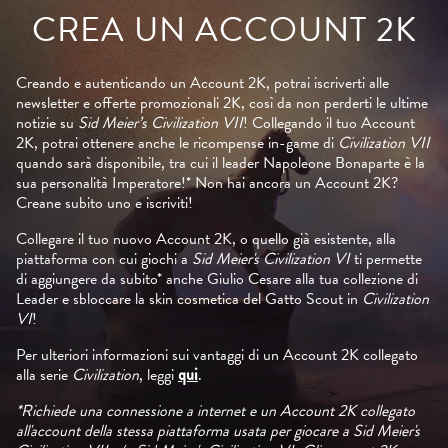
ogle
CREA UN ACCOUNT 2K
.
Creando e autenticando un Account 2K, potrai iscriverti alle
newsletter e offerte promozionali 2K, così da non perderti le ultime
notizie su
Sid Meier’s Civilization VII
! Collegando il tuo Account
2K, potrai ottenere anche le ricompense in-game di
Civilization VII
quando sarà disponibile, tra cui il leader Napoleone Bonaparte è la
sua personalità Imperatore!* Non hai ancora un Account 2K?
Creane subito uno e iscriviti!
Collegare il tuo nuovo Account 2K, o quello già esistente, alla
piattaforma con cui giochi a
Sid Meier's Civilization VI
ti permette
di aggiungere da subito* anche Giulio Cesare alla tua collezione di
Leader e sbloccare la skin cosmetica del Gatto Scout in
Civilization
VI
!
Per ulteriori informazioni sui vantaggi di un Account 2K collegato
alla serie
Civilization
, leggi
qui
.
*Richiede una connessione a internet e un Account 2K collegato
all'account della stessa piattaforma usata per giocare a Sid Meier's