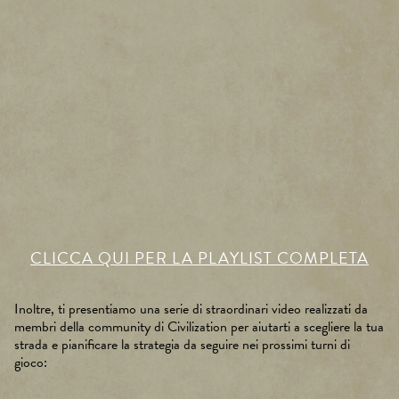
A
c
CLICCA QUI PER LA PLAYLIST COMPLETA
c
e
p
Inoltre, ti presentiamo una serie di straordinari video realizzati da
t
membri della community di Civilization per aiutarti a scegliere la tua
&
strada e pianificare la strategia da seguire nei prossimi turni di
P
gioco:
la
y