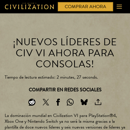
COMPRAR AHORA
¡NUEVOS LÍDERES DE
CIV VI AHORA PARA
CONSOLAS!
Tiempo de lectura estimado
2 minutes, 27 seconds
COMPARTIR EN REDES SOCIALES
La dominación mundial en Civilization VI para PlayStation®4,
Xbox One y Nintendo Switch ya no será la misma gracias a la
plantilla de doce nuevos líderes y seis nuevas versiones de líderes ya