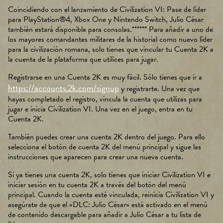
es
Coincidiendo con el lanzamiento de Civilization VI: Pase de líder
de
para PlayStation®4, Xbox One y Nintendo Switch, Julio César
Go
también estará disponible para consolas.****** Para añadir a uno de
ogle
los mayores comandantes militares de la historial como nuevo líder
.
para la civilización romana, solo tienes que vincular tu Cuenta 2K a
la cuenta de la plataforma que utilices para jugar.
Registrarse en una Cuenta 2K es muy fácil. Sólo tienes que ir a
https://accounts.2k.com/signup
y registrarte. Una vez que
hayas completado el registro, vincula la cuenta que utilizas para
jugar e inicia Civilization VI. Una vez en el juego, entra en tu
Cuenta 2K.
También puedes crear una cuenta 2K dentro del juego. Para ello
selecciona el botón de cuenta 2K del menú principal y sigue las
instrucciones que aparecen para crear una nueva cuenta.
Si ya tienes una cuenta 2K, solo tienes que iniciar Civilization VI e
iniciar sesión en tu cuenta 2K a través del botón del menú
principal. Cuando la cuenta esté vinculada, reinicia Civilization VI y
asegúrate de que el «DLC: Julio César» está activado en el menú
de contenido descargable para añadir a Julio César a tu lista de