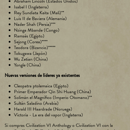
Abraham Lincoln (Estados Unidos)
c
Isabel I (Inglaterra)
e
Rey Sundiata Keita (Mali)**
p
Luis II de Baviera (Alemania)
t
Nader Shah (Persia)***
&
P
Nzinga Mbande (Congo)
la
Ramsés (Egipto)
y
Sejong (Corea)****
Teodora (Bizancio)*****
Tokugawa (Japón)
Al
Wu Zetian (China)
hac
Yongle (China)
er
clic
Nuevas versiones de líderes ya existentes
en
«Ac
Cleopatra ptolemaica (Egipto)
epta
Primer Emperador Qin Shi Huang (China)
r y
Solimán el Magnífico (Imperio Otomano)**
repr
Sultán Saladino (Arabia)
odu
Harald III Haardrade (Noruega)
cir»,
Victoria - La era del vapor (Inglaterra)
ace
Si compras Civilization VI Anthology o Civilization VI con la
ptas