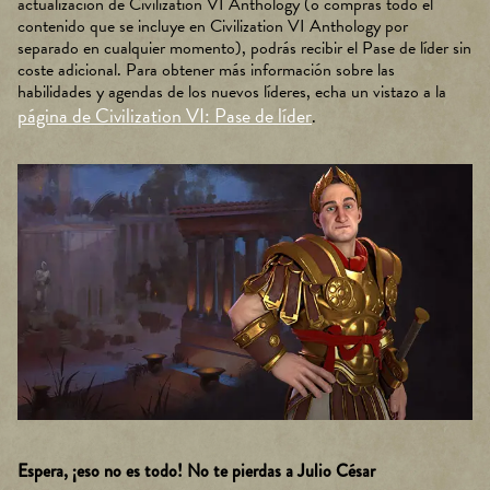
actualización de Civilization VI Anthology (o compras todo el
la
contenido que se incluye en Civilization VI Anthology por
polí
separado en cualquier momento), podrás recibir el Pase de líder sin
tica
coste adicional. Para obtener más información sobre las
de
habilidades y agendas de los nuevos líderes, echa un vistazo a la
priv
página de Civilization VI: Pase de líder
.
aci
dad
de
You
Tub
e
y
la
tran
sfer
enci
a de
dat
os a
los
serv
Espera, ¡eso no es todo! No te pierdas a Julio César
idor