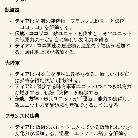
凱旋路
ティア1：
固有の建造物「フランス式庭園」と伝統
「ココリコ」を解除する。
伝統 - ココリコ：
敵ユニットを倒すと、そのユニット
の戦闘力の一定割合に等しい文化力を得る。
ティア2：
軍事関連の建造物と遺産の幸福度が増加す
る。居住地上限が増加する。
大陸軍
ティア1：
司令官が即座に昇格を得る。新しい司令官
は昇格を得た状態で開始する。
ティア2：
隣接する味方軍事ユニット1つにつき戦闘力
が増加する。伝統「方陣」を解除する。
伝統 - 方陣：
歩兵ユニットが「迅速」能力を獲得し、
敵ユニットの支配領域を無視できるようになる。
フランス民法典
ティア1：
政府のスロットに入っている政策1つにつき
文化力が増加する。遺産「エッフェル塔」を解除す