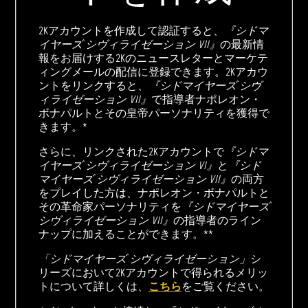
2Kアカウントを作成して認証すると、
『シドマ
イヤーズ シヴィライゼーション VII』
の最新情
報をお届けする2Kのニュースレターとマーケテ
ィングメールの配信に登録できます。2Kアカウ
ントをリンクすると、
『シドマイヤーズ シヴ
ィライゼーション VII』
で指導者ナポレオン・
ボナパルトとその皇帝パーソナリティを獲得で
きます。*
さらに、リンクされた2Kアカウントで
『シドマ
イヤーズ シヴィライゼーション VI』
と
『シド
マイヤーズ シヴィライゼーション VII』
の両方
をプレイした方は、ナポレオン・ボナパルトと
その革命家パーソナリティを
『シドマイヤーズ
シヴィライゼーション VII』
の指導者のライン
ナップに加えることができます。**
「シドマイヤーズ シヴィライゼーション」
シ
リーズにおいて2Kアカウントで得られるメリッ
トについて詳しくは、
こちら
をご覧ください。