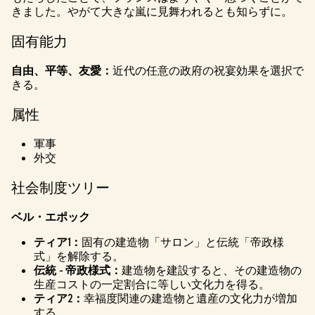
きました。やがて大きな嵐に見舞われるとも知らずに。
固有能力
自由、平等、友愛：
近代の任意の政府の祝宴効果を選択で
きる。
属性
軍事
外交
社会制度ツリー
ベル・エポック
ティア1：
固有の建造物「サロン」と伝統「帝政様
式」を解除する。
伝統 - 帝政様式：
建造物を建設すると、その建造物の
生産コストの一定割合に等しい文化力を得る。
ティア2：
幸福度関連の建造物と遺産の文化力が増加
する。