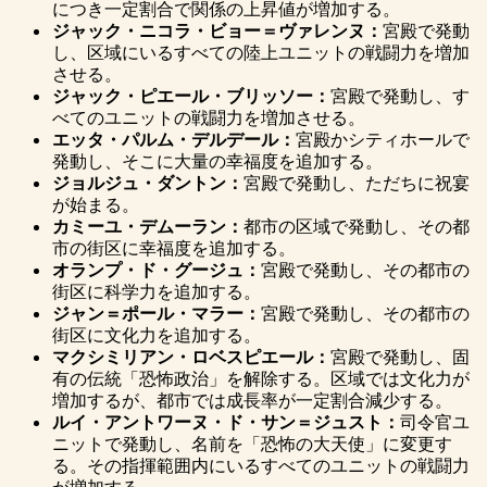
につき一定割合で関係の上昇値が増加する。
ジャック・ニコラ・ビョー＝ヴァレンヌ：
宮殿で発動
し、区域にいるすべての陸上ユニットの戦闘力を増加
させる。
ジャック・ピエール・ブリッソー：
宮殿で発動し、す
べてのユニットの戦闘力を増加させる。
エッタ・パルム・デルデール：
宮殿かシティホールで
発動し、そこに大量の幸福度を追加する。
ジョルジュ・ダントン：
宮殿で発動し、ただちに祝宴
が始まる。
カミーユ・デムーラン：
都市の区域で発動し、その都
市の街区に幸福度を追加する。
オランプ・ド・グージュ：
宮殿で発動し、その都市の
街区に科学力を追加する。
ジャン＝ポール・マラー：
宮殿で発動し、その都市の
街区に文化力を追加する。
マクシミリアン・ロベスピエール：
宮殿で発動し、固
有の伝統「恐怖政治」を解除する。区域では文化力が
増加するが、都市では成長率が一定割合減少する。
ルイ・アントワーヌ・ド・サン＝ジュスト：
司令官ユ
ニットで発動し、名前を「恐怖の大天使」に変更す
る。その指揮範囲内にいるすべてのユニットの戦闘力