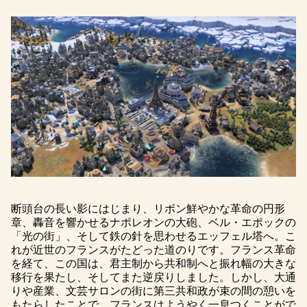
断頭台の長い影にはじまり、リボン鮮やかな革命の円形
章、轟音を響かせるナポレオンの大砲、ベル・エポックの
「光の街」、そして鉄の針を思わせるエッフェル塔へ。こ
れが近世のフランスがたどった道のりです。フランス革命
を経て、この国は、君主制から共和制へと振れ幅の大きな
移行を果たし、そしてまた逆戻りしました。しかし、大通
りや産業、文芸サロンの街に第三共和政が束の間の憩いを
もたらしたことで、フランスはようやく一息つくことがで