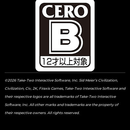
©2026 Take-Two Interactive Software, Inc. Sid Meier’s Civilization,
Civilization, Civ, 2K, Firaxis Games, Take-Two Interactive Software and
their respective logos are all trademarks of Take-Two Interactive
Software, Inc. All other marks and trademarks are the property of
their respective owners. All rights reserved.