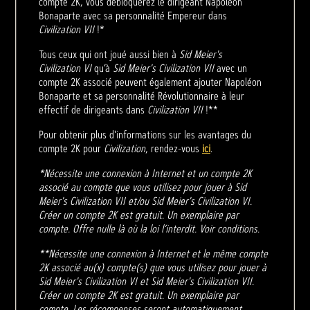
compte 2K, vous débloquerez le dirigeant Napoléon
Bonaparte avec sa personnalité Empereur dans
Civilization VII
!*
Tous ceux qui ont joué aussi bien à
Sid Meier's
Civilization VI
qu’à
Sid Meier's Civilization VII
avec un
compte 2K associé peuvent également ajouter Napoléon
Bonaparte et sa personnalité Révolutionnaire à leur
effectif de dirigeants dans
Civilization VII
!**
Pour obtenir plus d'informations sur les avantages du
compte 2K pour
Civilization
, rendez-vous
ici
.
*Nécessite une connexion à Internet et un compte 2K
associé au compte que vous utilisez pour jouer à Sid
Meier's Civilization VII et/ou Sid Meier's Civilization VI.
Créer un compte 2K est gratuit. Un exemplaire par
compte. Offre nulle là où la loi l’interdit. Voir conditions.
**Nécessite une connexion à Internet et le même compte
2K associé au(x) compte(s) que vous utilisez pour jouer à
Sid Meier's Civilization VI et Sid Meier's Civilization VII.
Créer un compte 2K est gratuit. Un exemplaire par
compte. Les récompenses seront automatiquement