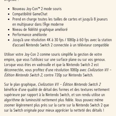
urs
Nouveau Joy-Con™ 2 mode souris
de
Compatibilité GameChat
Googl
Prend en charge toutes les tailles de cartes et jusqu’à 8 joueurs
e.
en multijoueur dans l’Âge moderne
Niveau de fidélité graphique amélioré
Performance améliorée
Jusqu’à une résolution 4K à 30 fps / 1080p à 60 fps avec la station
d’accueil Nintendo Switch 2 connectée à un téléviseur compatible
Utiliser votre Joy-Con 2 comme souris simplifie la gestion de votre
empire, que vous l’utilisiez sur une surface plane ou sur vos genoux.
Lorsque vous êtes en vadrouille et que la Nintendo Switch 2 est
déconnectée, vous profitez d’une résolution 1080p avec
Civilization VII –
Édition Nintendo Switch 2
, contre 720p sur Nintendo Switch.
Sur le plan graphique,
Civilization VII – Édition Nintendo Switch 2
bénéficie d’une qualité de détail des formes et des textures nettement
supérieure par rapport à la Nintendo Switch, et son rendu utilise un
algorithme de luminosité nettement plus fidèle. Vous pouvez même
zoomer légèrement plus près sur la carte sur la Nintendo Switch 2 que
sur la Switch originale pour mieux apprécier la netteté des détails !