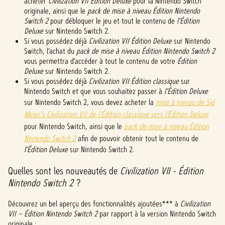
acheter
Civilization VII Édition Deluxe
pour la Nintendo Switch
vous
originale, ainsi que le
pack de mise à niveau Édition Nintendo
accep
Switch 2
pour débloquer le jeu et tout le contenu de
l’Édition
tez la
Deluxe
sur Nintendo Switch 2.
politi
Si vous possédez déjà
Civilization VII Édition Deluxe
sur Nintendo
que
Switch, l’achat du
pack de mise à niveau Édition Nintendo Switch 2
de
vous permettra d’accéder à tout le contenu de votre
Édition
Deluxe
sur Nintendo Switch 2.
confi
Si vous possédez déjà
Civilization VII Édition classique
sur
denti
Nintendo Switch et que vous souhaitez passer à
l’Édition Deluxe
alité
sur Nintendo Switch 2
,
vous devez acheter la
mise à niveau de Sid
de
Meier’s Civilization VII de l’Édition classique vers l’Édition Deluxe
YouTu
pour Nintendo Switch, ainsi que le
pack de mise à niveau Édition
be
et
Nintendo Switch 2
afin de pouvoir obtenir tout le contenu de
le
l’Édition Deluxe
sur Nintendo Switch 2.
trans
fert
Quelles sont les nouveautés de
Civilization VII - Édition
de
Nintendo Switch 2
?
donn
ées
Découvrez un bel aperçu des fonctionnalités ajoutées*** à
vers
Civilization
VII – Édition Nintendo Switch 2
les
par rapport à la version Nintendo Switch
originale :
serve