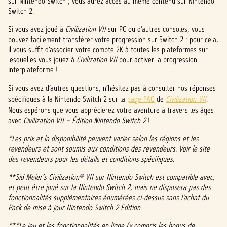
sur Nintendo Switch ; vous aurez accès au même contenu sur Nintendo
Switch 2.
Si vous avez joué à
Civilization VII
sur PC ou d’autres consoles, vous
pouvez facilement transférer votre progression sur Switch 2 : pour cela,
il vous suffit d’associer votre compte 2K à toutes les plateformes sur
lesquelles vous jouez à
Civilization VII
pour activer la progression
interplateforme !
Si vous avez d’autres questions, n’hésitez pas à consulter nos réponses
spécifiques à la Nintendo Switch 2 sur la
page FAQ
de
Civilization VII
.
Nous espérons que vous apprécierez votre aventure à travers les âges
avec
Civilization VII – Édition Nintendo Switch 2
!
*Les prix et la disponibilité peuvent varier selon les régions et les
revendeurs et sont soumis aux conditions des revendeurs. Voir le site
des revendeurs pour les détails et conditions spécifiques.
**Sid Meier’s Civilization® VII sur Nintendo Switch est compatible avec,
et peut être joué sur la Nintendo Switch 2, mais ne disposera pas des
fonctionnalités supplémentaires énumérées ci-dessus sans l’achat du
Pack de mise à jour Nintendo Switch 2 Edition.
***Le jeu et les fonctionnalités en ligne (y compris les bonus de