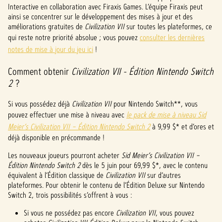
e
Interactive en collaboration avec Firaxis Games. L’équipe Firaxis peut
ainsi se concentrer sur le développement des mises à jour et des
p
améliorations gratuites de
Civilization VII
sur toutes les plateformes, ce
qui reste notre priorité absolue ; vous pouvez
consulter les dernières
t
notes de mise à jour du jeu ici
!
&
Comment obtenir
Civilization VII - Édition Nintendo Switch
P
2
?
l
Si vous possédez déjà
Civilization VII
pour Nintendo Switch**, vous
a
pouvez effectuer une mise à niveau avec
le pack de mise à niveau Sid
Meier’s Civilization VII – Édition Nintendo Switch 2
à 9,99 $* et d’ores et
y
déjà disponible en précommande !
Les nouveaux joueurs pourront acheter
Sid Meier’s Civilization VII –
Édition Nintendo Switch 2
dès le 5 juin pour 69,99 $*, avec le contenu
En
équivalent à l’Édition classique de
Civilization VII
sur d’autres
cliqua
plateformes. Pour obtenir le contenu de l’Édition Deluxe sur Nintendo
nt
Switch 2, trois possibilités s’offrent à vous :
sur
Jouer
Si vous ne possédez pas encore
Civilization VII
, vous pouvez
,