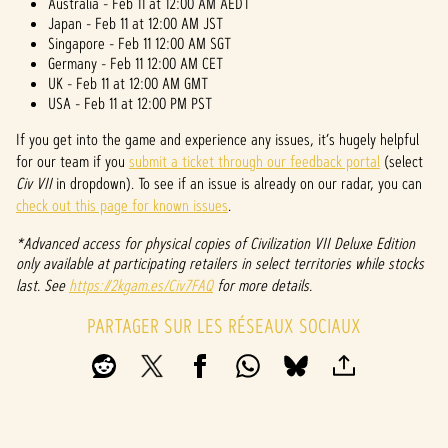
Australia - Feb 11 at 12:00 AM AEDT
Japan - Feb 11 at 12:00 AM JST
Singapore - Feb 11 12:00 AM SGT
Germany - Feb 11 12:00 AM CET
UK - Feb 11 at 12:00 AM GMT
USA - Feb 11 at 12:00 PM PST
If you get into the game and experience any issues, it’s hugely helpful
for our team if you
submit a ticket through our feedback portal
(select
Civ VII
in dropdown). To see if an issue is already on our radar, you can
check out this page for known issues
.
*Advanced access for physical copies of Civilization VII Deluxe Edition
only available at participating retailers in select territories while stocks
last. See
https://2kgam.es/Civ7FAQ
for more details.
PARTAGER SUR LES RÉSEAUX SOCIAUX