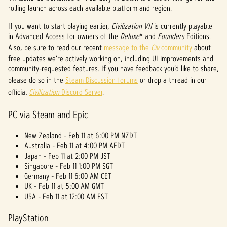
rolling launch across each available platform and region.
If you want to start playing earlier,
Civilization VII
is currently playable
in Advanced Access for owners of the
Deluxe
* and
Founders
Editions.
Also, be sure to read our recent
message to the
Civ
community
about
free updates we're actively working on, including UI improvements and
community-requested features. If you have feedback you’d like to share,
please do so in the
Steam Discussion forums
or drop a thread in our
official
Civilization
Discord Server
.
PC via Steam and Epic
New Zealand - Feb 11 at 6:00 PM NZDT
Australia - Feb 11 at 4:00 PM AEDT
Japan - Feb 11 at 2:00 PM JST
Singapore - Feb 11 1:00 PM SGT
Germany - Feb 11 6:00 AM CET
UK - Feb 11 at 5:00 AM GMT
USA - Feb 11 at 12:00 AM EST
PlayStation