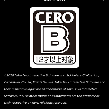
©2026 Take-Two Interactive Software, Inc. Sid Meier’s Civilization,
Civilization, Civ, 2K, Firaxis Games, Take-Two Interactive Software and
their respective logos are all trademarks of Take-Two Interactive
Software, Inc. All other marks and trademarks are the property of
their respective owners. All rights reserved.