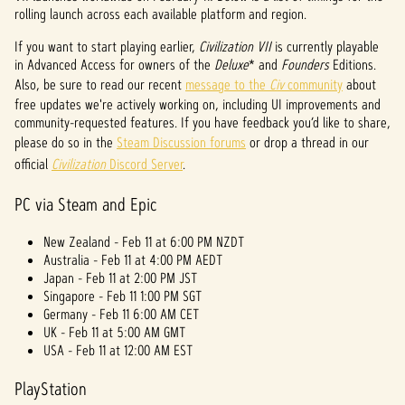
rolling launch across each available platform and region.
If you want to start playing earlier,
Civilization VII
is currently playable
in Advanced Access for owners of the
Deluxe
* and
Founders
Editions.
Also, be sure to read our recent
message to the
Civ
community
about
free updates we're actively working on, including UI improvements and
community-requested features. If you have feedback you’d like to share,
please do so in the
Steam Discussion forums
or drop a thread in our
official
Civilization
Discord Server
.
PC via Steam and Epic
New Zealand - Feb 11 at 6:00 PM NZDT
Australia - Feb 11 at 4:00 PM AEDT
Japan - Feb 11 at 2:00 PM JST
Singapore - Feb 11 1:00 PM SGT
Germany - Feb 11 6:00 AM CET
UK - Feb 11 at 5:00 AM GMT
USA - Feb 11 at 12:00 AM EST
PlayStation