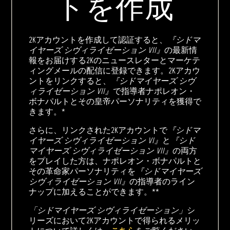
トを作成
2Kアカウントを作成して認証すると、
『シドマ
イヤーズ シヴィライゼーション VII』
の最新情
報をお届けする2Kのニュースレターとマーケテ
ィングメールの配信に登録できます。2Kアカウ
ントをリンクすると、
『シドマイヤーズ シヴ
ィライゼーション VII』
で指導者ナポレオン・
ボナパルトとその皇帝パーソナリティを獲得で
きます。*
さらに、リンクされた2Kアカウントで
『シドマ
イヤーズ シヴィライゼーション VI』
と
『シド
マイヤーズ シヴィライゼーション VII』
の両方
をプレイした方は、ナポレオン・ボナパルトと
その革命家パーソナリティを
『シドマイヤーズ
シヴィライゼーション VII』
の指導者のライン
ナップに加えることができます。**
「シドマイヤーズ シヴィライゼーション」
シ
リーズにおいて2Kアカウントで得られるメリッ