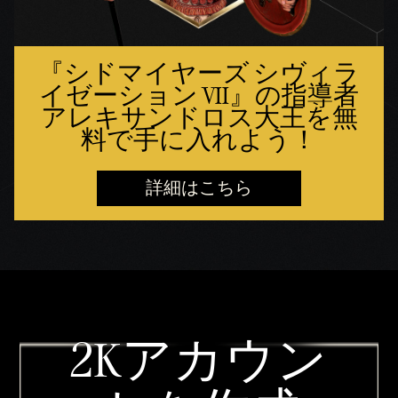
『シドマイヤーズ シヴィラ
イゼーション VII』の指導者
アレキサンドロス大王を無
料で手に入れよう！
詳細はこちら
2Kアカウン