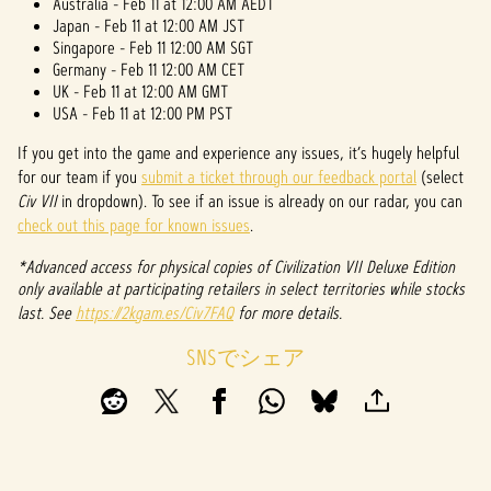
Australia - Feb 11 at 12:00 AM AEDT
Japan - Feb 11 at 12:00 AM JST
Singapore - Feb 11 12:00 AM SGT
Germany - Feb 11 12:00 AM CET
UK - Feb 11 at 12:00 AM GMT
USA - Feb 11 at 12:00 PM PST
If you get into the game and experience any issues, it’s hugely helpful
for our team if you
submit a ticket through our feedback portal
(select
Civ VII
in dropdown). To see if an issue is already on our radar, you can
check out this page for known issues
.
*Advanced access for physical copies of Civilization VII Deluxe Edition
only available at participating retailers in select territories while stocks
last. See
https://2kgam.es/Civ7FAQ
for more details.
SNSでシェア