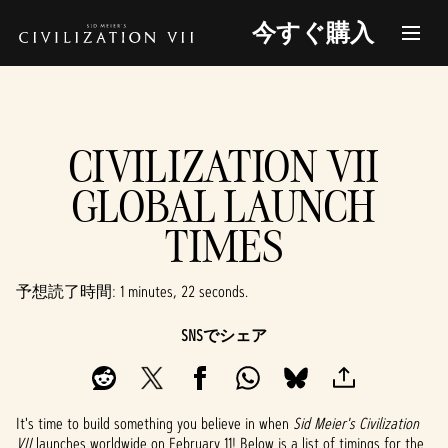
今すぐ購入
CIVILIZATION VII
GLOBAL LAUNCH
TIMES
予想読了時間
1 minutes, 22 seconds
SNSでシェア
It's time to build something you believe in when
Sid Meier's Civilization
VII
launches worldwide on February 11! Below is a list of timings for the