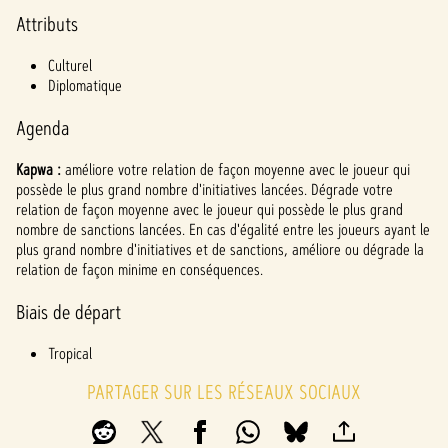
l
Attributs
a
y
Culturel
Diplomatique
Agenda
En
cliqua
Kapwa :
améliore votre relation de façon moyenne avec le joueur qui
nt
possède le plus grand nombre d'initiatives lancées. Dégrade votre
sur
relation de façon moyenne avec le joueur qui possède le plus grand
Jouer
nombre de sanctions lancées. En cas d'égalité entre les joueurs ayant le
,
plus grand nombre d'initiatives et de sanctions, améliore ou dégrade la
vous
relation de façon minime en conséquences.
accep
tez la
Biais de départ
politi
que
Tropical
de
PARTAGER SUR LES RÉSEAUX SOCIAUX
confi
denti
alité