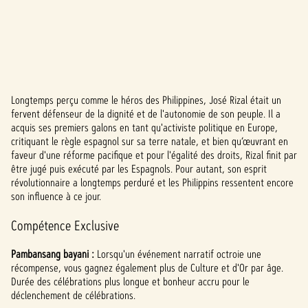
Longtemps perçu comme le héros des Philippines, José Rizal était un
A
fervent défenseur de la dignité et de l'autonomie de son peuple. Il a
acquis ses premiers galons en tant qu'activiste politique en Europe,
c
critiquant le règle espagnol sur sa terre natale, et bien qu’œuvrant en
c
faveur d'une réforme pacifique et pour l'égalité des droits, Rizal finit par
être jugé puis exécuté par les Espagnols. Pour autant, son esprit
e
révolutionnaire a longtemps perduré et les Philippins ressentent encore
son influence à ce jour.
p
Compétence Exclusive
t
&
Pambansang bayani :
Lorsqu'un événement narratif octroie une
récompense, vous gagnez également plus de Culture et d'Or par âge.
P
Durée des célébrations plus longue et bonheur accru pour le
déclenchement de célébrations.