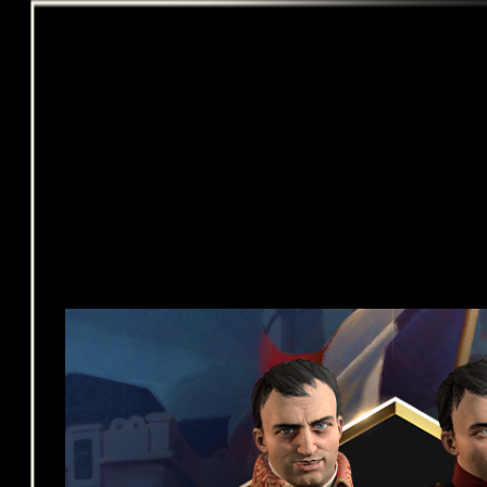
し
た
も
の
と
み
な
さ
れ
ま
す
。