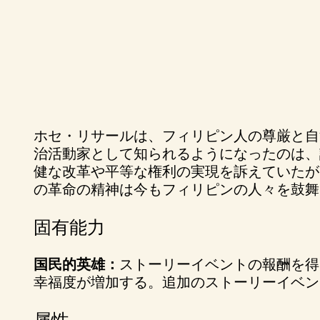
ホセ・リサールは、フィリピン人の尊厳と自
A
治活動家として知られるようになったのは、
c
健な改革や平等な権利の実現を訴えていたが
の革命の精神は今もフィリピンの人々を鼓舞
c
固有能力
e
国民的英雄：
ストーリーイベントの報酬を得
p
幸福度が増加する。追加のストーリーイベン
t