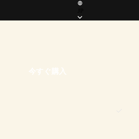
JP
ENGLISH (EN)
ENGLISH (GB)
FRANÇAIS (FR)
ITALIANO (IT)
DEUTSCH (DE)
今すぐ購入
ESPAÑOL (ES)
ESPAÑOL (MX)
POLSKI
PORTUGUÊS (BR)
日本語 (JP)
한국어 (KR)
繁體中文 (TW)
简体中文 (CN)