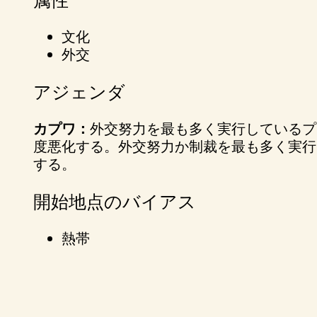
属性
&
文化
P
外交
l
アジェンダ
a
カプワ：
外交努力を最も多く実行しているプ
y
度悪化する。外交努力か制裁を最も多く実行
する。
開始地点のバイアス
再
生
熱帯
を
ク
リ
ッ
ク