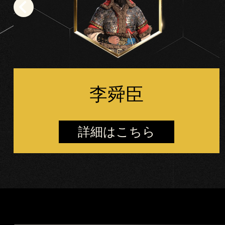
シ
ー
と
Goog
leサ
ー
バ
李舜臣
ー
へ
の
デ
詳細はこちら
ー
タ
転
送
に
同
意