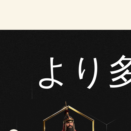
す
る
と
、
YouT
ube
の
より
プ
ラ
イ
バ
シ
ー
ポ
リ