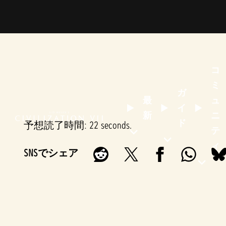
コ
ミ
ガ
最
ュ
イ
新
ニ
ド
予想読了時間
22 seconds
テ
ィ
SNSでシェア