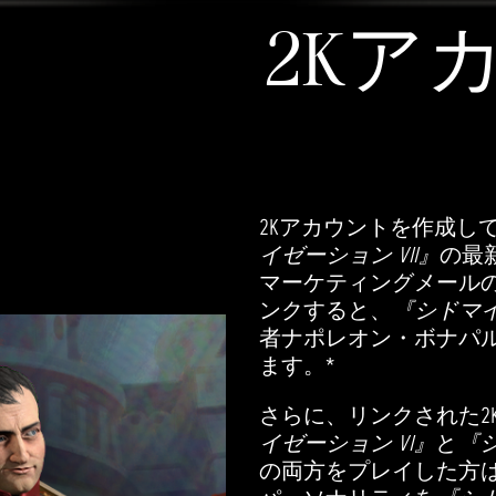
2Kア
2Kアカウントを作成し
イゼーション VII』
の最
マーケティングメールの
ンクすると、
『シドマイ
者ナポレオン・ボナパ
ます。*
さらに、リンクされた2
イゼーション VI』
と
『シ
の両方をプレイした方