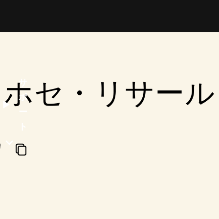
ホセ・リサール
サ
ポ
ー
ト