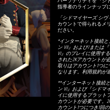
パーソナリティを
『シド
指導者のラインナップに
「シドマイヤーズ シヴ
カウントで得られるメ
ださい。
*インターネット接続と
ン VII』および/また
VI』のプレイに使用す
された2Kアカウントが
取りはアカウント1つに
なります。利用規約が
**インターネット接続
ン VI』および『シドマ
イに使用するプラットフ
カウントが必要です。2
カウント1つにつき1回