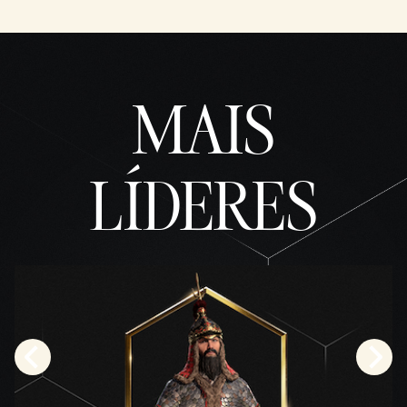
be
e
com
a
trans
ferên
MAIS
cia
de
dado
s
LÍDERES
para
os
servi
dores
do
Googl
e.