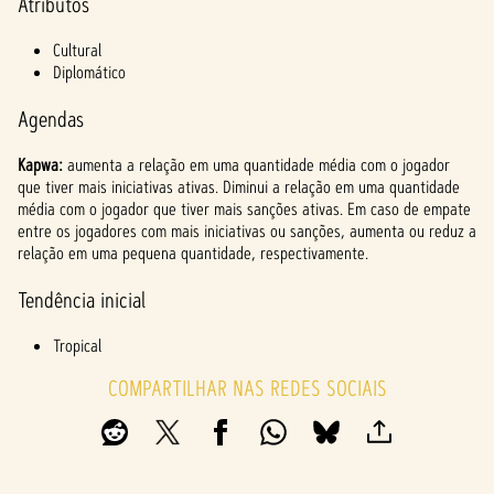
l
Atributos
a
Cultural
y
Diplomático
Agendas
Ao
Kapwa:
aumenta a relação em uma quantidade média com o jogador
clicar
que tiver mais iniciativas ativas. Diminui a relação em uma quantidade
em
média com o jogador que tiver mais sanções ativas. Em caso de empate
jogar,
entre os jogadores com mais iniciativas ou sanções, aumenta ou reduz a
você
relação em uma pequena quantidade, respectivamente.
conco
rda
Tendência inicial
com
a
Tropical
políti
ca de
COMPARTILHAR NAS REDES SOCIAIS
priva
cidad
e do
YouTu