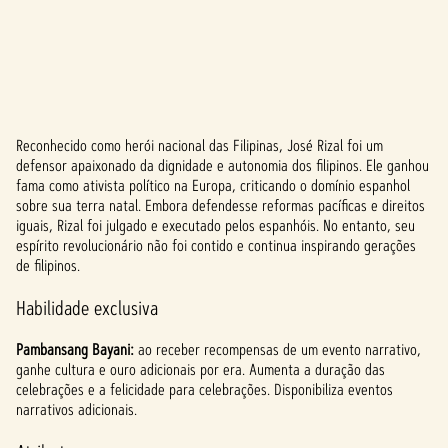
Reconhecido como herói nacional das Filipinas, José Rizal foi um
A
defensor apaixonado da dignidade e autonomia dos filipinos. Ele ganhou
fama como ativista político na Europa, criticando o domínio espanhol
c
sobre sua terra natal. Embora defendesse reformas pacíficas e direitos
c
iguais, Rizal foi julgado e executado pelos espanhóis. No entanto, seu
espírito revolucionário não foi contido e continua inspirando gerações
e
de filipinos.
p
Habilidade exclusiva
t
Pambansang Bayani:
ao receber recompensas de um evento narrativo,
&
ganhe cultura e ouro adicionais por era. Aumenta a duração das
celebrações e a felicidade para celebrações. Disponibiliza eventos
P
narrativos adicionais.