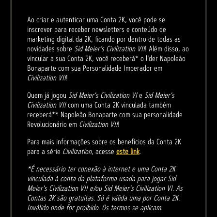
Ao criar e autenticar uma Conta 2K, você pode se
inscrever para receber newsletters e conteúdo de
marketing digital da 2K, ficando por dentro de todas as
novidades sobre
Sid Meier’s Civilization VII
! Além disso, ao
vincular a sua Conta 2K, você receberá* o líder Napoleão
Bonaparte com sua Personalidade Imperador em
Civilization VII
!
Quem já jogou
Sid Meier's Civilization VI
e
Sid Meier's
Civilization VII
com uma Conta 2K vinculada também
receberá** Napoleão Bonaparte com sua personalidade
Revolucionário em
Civilization VII
!
Para mais informações sobre os benefícios da Conta 2K
para a série
Civilization
, acesse
este link
.
*É necessário ter conexão à internet e uma Conta 2K
vinculada à conta da plataforma usada para jogar Sid
Meier's Civilization VII e/ou Sid Meier's Civilization VI. As
Contas 2K são gratuitas. Só é válida uma por Conta 2K.
Inválido onde for proibido. Os termos se aplicam.