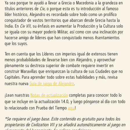
Ya sea porque te ayudó a llevar a Grecia o Macedonia a la grandeza en
p
títulos anteriores de
Civ
, o porque esta es tu introducción al famoso
líder histórico, Alejandro es recordado sobre todo como un prolífico
t
conquistador de vastos territorios que abarcan desde Grecia hasta la
India. En
Civ VII
, su énfasis en aumentar la Producción y la Cultura solo
&
se iguala con su mayor poderío Militar, así como con una inclinación por
hacerse amigo de líderes que han conquistado menos Asentamientos
P
que los suyos.
l
Ten en cuenta que los Líderes con imperios igual de extensos tienen
a
menos probabilidades de llevarse bien con Alejandro, y aprovechar
plenamente su destreza superior de combate requiere invertir en
y
construir Maravillas que enriquezcan la cultura de sus Ciudades que no
Capitales. Para aprender todo sobre estas habilidades y más, revisa
nuestra nueva
Guía de juego de Alejandro
.
Al
¡Lean nuestras
Notas de actualización
completas para conocer todo lo
hacer
que se incluye en la actualización 1.4.0, y luego pónganse al día con todo
clic
lo relacionado con Prueba del Tiempo
aquí
!
en
jugar,
*Se requiere el juego base. Este contenido es gratuito para todos los
acept
propietarios de Civilization VII y se añadirá automáticamente al juego en
as la