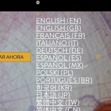
MX
ENGLISH (EN)
ENGLISH (GB)
FRANÇAIS (FR)
ITALIANO (IT)
DEUTSCH (DE)
ESPAÑOL (ES)
AR AHORA
ESPAÑOL (MX)
POLSKI (PL)
PORTUGUÊS (BR)
한국어 (KR)
日本語 (JP)
繁體中文 (TW)
简体中文 (CN)