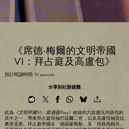
《席德·梅爾的文明帝國
VI：拜占庭及高盧包》
預計閱讀時間
51 seconds
分享到社群媒體
此為
《文明帝國VI：新邊疆Pass》
收錄的六款擴充內容包的
其中之一，帶來拜占庭領袖巴茲爾二世，以及高盧領袖安比
奧里克斯。拜占庭帝國在「德羅蒙戰船」及「塔格瑪精兵」