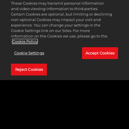
These Cookies may transmit personal information
還能獲得一個重騎兵單位。
and video viewing information to third parties.
Certain Cookies are optional, but limiting or declining
高盧
non-optional Cookies may impact your visit and
experience. You can change your settings in the
文明特色能力：
「哈爾施塔特文化」能力會在礦坑建造
Cookie Settings link on our Sites. For more
後觸發文化炸彈，並讓礦坑為所有區域提供小額鄰近地
information on the Cookies we use, please go to the
域加成。特色區域無法建造在城市中心旁邊，也無法從
Cookie Policy
其他區域獲得鄰近地域加成。
領袖特色能力：
安比奧里克斯擁有「厄勃隆尼斯之王」
Cookie Settings
Accept Cookies
能力，在訓練非平民單位時，會根據單位的花費獲得額
外文化值。每有一個鄰近戰鬥單位，近戰、抗騎兵與遠
程單位都可獲得額外戰鬥力。
Reject Cookies
特色單位：
蓋薩塔槍傭兵取代了戰士，雖然訓練花費較
高昂，但與更強的單位及區域防禦作戰時會獲得額外戰
鬥力。
特色區域：
奧皮杜姆比工業區花費更低廉，也可較早建
造，建造後可解鎖「學徒」科技。奧皮杜姆可以防禦，
也可發動遠程攻擊，並能從採石場和戰略資源獲得大量
鄰近地域加成。
「動盪時代」遊戲模式*