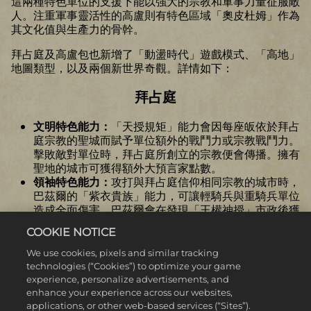
這兩種特色單位的支援下能以強大的宗教和軍事力量征服敵
人。注重軍事靈活性的高盧則有特色區域「奧皮杜姆」作為
其文化值與生產力的骨幹。
拜占庭及高盧包也新增了「動盪時代」遊戲模式、「高地」
地圖類型，以及兩個新世界奇觀。詳情如下：
拜占庭
文明特色能力：
「天授規矩」能力會因每座皈依於拜占
庭宗教的聖城而賦予單位額外的戰鬥力或宗教戰鬥力。
擊敗敵對單位時，拜占庭所創立的宗教便會傳播。擁有
聖地的城市可獲得額外大預言家點數。
領袖特色能力：
攻打與拜占庭信仰相同宗教的城市時，
巴茲爾的「紫衣貴族」能力，可讓輕騎兵與重騎兵單位
造成全面傷害。巴茲爾會在發現「王權神授」市政後獲
得特色重騎兵單位「塔格瑪精兵」。
COOKIE NOTICE
特色單位：
拜占庭有兩種特色單位：德羅蒙戰船取代了
四槳座戰船，此單位攻擊範圍更遠，對抗敵方單位時還
We use cookies, pixels and similar tracking
能獲得額外戰鬥力。此外，塔格瑪精兵取代了騎士，可
technologies (“Cookies”) to optimize your game
賦予鄰近陸地單位額外的戰鬥力或宗教戰鬥力。
experience, personalize advertisements, and
特色區域：
競馬場取代了娛樂中心，建造花費更低廉，
enhance your experience across our websites,
還提供額外滿意度。競馬場及其建築建造完成後，玩家
applications, or other web-based services (“Sites”).