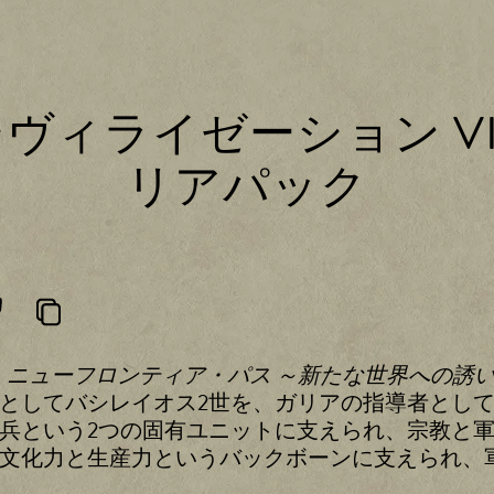
シヴィライゼーション V
リアパック
I』ニューフロンティア・パス ～新たな世界への誘
としてバシレイオス2世を、ガリアの指導者とし
兵という2つの固有ユニットに支えられ、宗教と
文化力と生産力というバックボーンに支えられ、