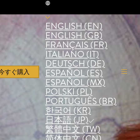
JP
ENGLISH (EN)
ENGLISH (GB)
FRANÇAIS (FR)
ITALIANO (IT)
DEUTSCH (DE)
ESPAÑOL (ES)
今すぐ購入
ESPAÑOL (MX)
POLSKI (PL)
PORTUGUÊS (BR)
한국어 (KR)
日本語 (JP)
繁體中文 (TW)
简体中文 (CN)