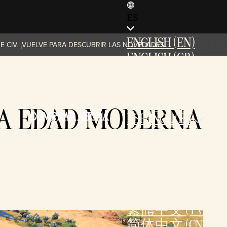
ES
ENGLISH (EN)
 CIV. ¡VUELVE PARA DESCUBRIR LAS NOVEDADES!
ENGLISH (GB)
FRANÇAIS (FR)
ITALIANO (IT)
DEUTSCH (DE)
 LA EDAD MODERNA
COMPRAR AHORA
ESPAÑOL (ES)
ESPAÑOL (MX)
POLSKI (PL)
PORTUGUÊS (BR)
日本語 (JP)
한국어 (KR)
繁體中文 (TW)
简体中文 (CN)