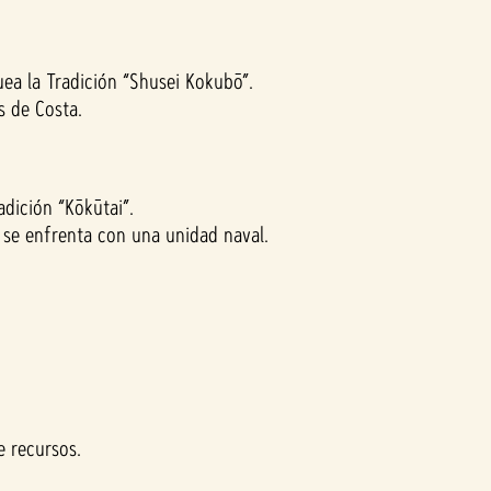
ea la Tradición “Shusei Kokubō”.
s de Costa.
dición “Kōkūtai”.
se enfrenta con una unidad naval.
e recursos.