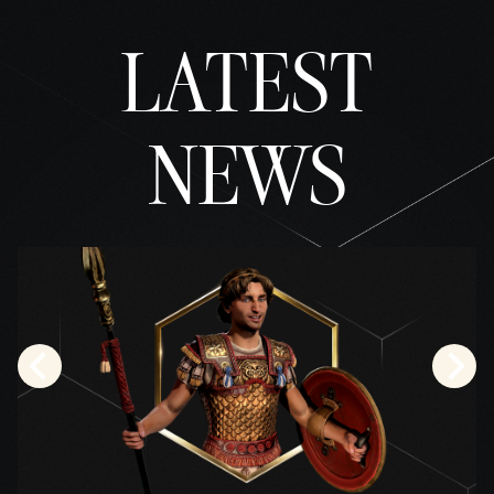
權政
LATEST
策
，
並同
意將
資料
NEWS
傳輸
至
Googl
e伺
服
器。