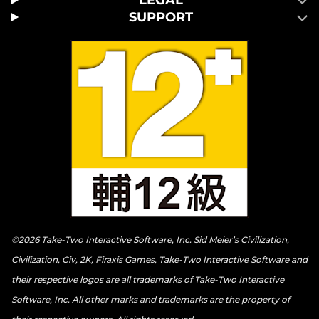
LEGAL
SUPPORT
©2026 Take-Two Interactive Software, Inc. Sid Meier’s Civilization,
Civilization, Civ, 2K, Firaxis Games, Take-Two Interactive Software and
their respective logos are all trademarks of Take-Two Interactive
Software, Inc. All other marks and trademarks are the property of