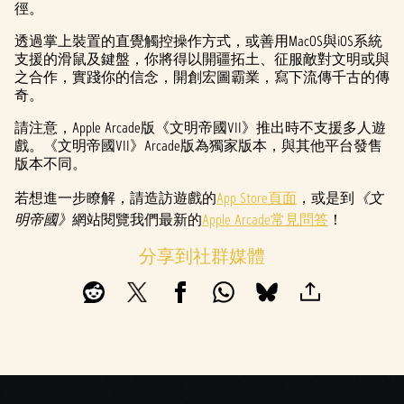
徑。
t
透過掌上裝置的直覺觸控操作方式，或善用MacOS與iOS系統
&
支援的滑鼠及鍵盤，你將得以開疆拓土、征服敵對文明或與
之合作，實踐你的信念，開創宏圖霸業，寫下流傳千古的傳
P
奇。
l
請注意，Apple Arcade版《文明帝國VII》推出時不支援多人遊
戲。《文明帝國VII》Arcade版為獨家版本，與其他平台發售
a
版本不同。
y
若想進一步瞭解，請造訪遊戲的
App Store頁面
，或是到
《文
明帝國》
網站閱覽我們最新的
Apple Arcade常見問答
！
點擊
分享到社群媒體
「播
放」
即表
示你
同意
YouTu
be的
隱私