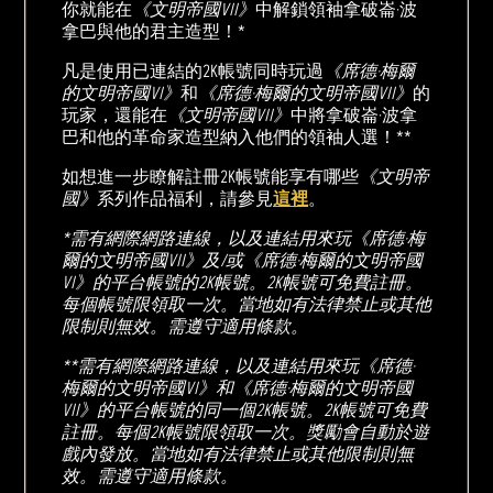
你就能在
《文明帝國VII》
中解鎖領袖拿破崙·波
拿巴與他的君主造型！*
凡是使用已連結的2K帳號同時玩過
《席德·梅爾
的文明帝國VI》
和
《席德·梅爾的文明帝國VII》
的
玩家，還能在
《文明帝國VII》
中將拿破崙·波拿
巴和他的革命家造型納入他們的領袖人選！**
如想進一步瞭解註冊2K帳號能享有哪些
《文明帝
國》
系列作品福利，請參見
這裡
。
*需有網際網路連線，以及連結用來玩《席德·梅
爾的文明帝國VII》及/或《席德·梅爾的文明帝國
VI》的平台帳號的2K帳號。2K帳號可免費註冊。
每個帳號限領取一次。當地如有法律禁止或其他
限制則無效。需遵守適用條款。
**需有網際網路連線，以及連結用來玩《席德·
梅爾的文明帝國VI》和《席德·梅爾的文明帝國
VII》的平台帳號的同一個2K帳號。2K帳號可免費
註冊。每個2K帳號限領取一次。獎勵會自動於遊
戲內發放。當地如有法律禁止或其他限制則無
效。需遵守適用條款。