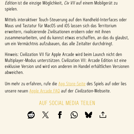
t
Edition
ist die einzige Möglichkeit,
Civ VII
auf einem Mobilgerät zu
spielen.
&
Mittels interaktiver Touch-Steuerung auf den Handheld-Interfaces oder
P
Maus und Tastatur für MacOS und iOS lassen sich das Territorium
erweitern, rivalisierende Zivilisationen erobern oder mit ihnen
l
zusammenarbeiten, und du kannst etwas erschaffen, an das du glaubst,
a
um ein Vermächtnis aufzubauen, das alle Zeitalter durchdringt.
y
Hinweis: Civilization VII für Apple Arcade wird beim Launch nicht den
Multiplayer-Modus unterstützen. Civilization VII: Arcade Edition ist eine
exklusive Version und wird von anderen im Handel erhältlichen Versionen
abweichen.
Inde
m du
Um mehr zu erfahren, rufe die
App Store-Seite
des Spiels auf oder lies
auf
unsere neuen
Apple Arcade FAQ
auf der
Civilization
-Webseite.
"Spiel
en"
AUF SOCIAL MEDIA TEILEN
klicks
t,
stim
mst
du