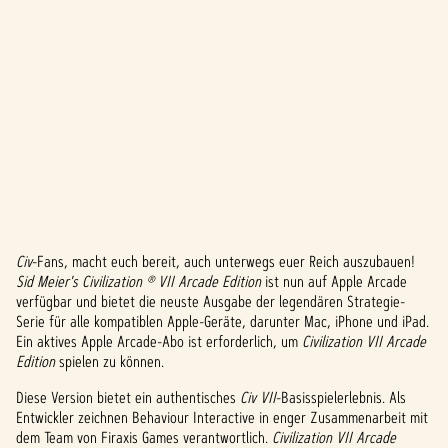
Civ
-Fans, macht euch bereit, auch unterwegs euer Reich auszubauen!
A
Sid Meier's Civilization ® VII Arcade Edition
ist nun auf Apple Arcade
verfügbar und bietet die neuste Ausgabe der legendären Strategie-
c
Serie für alle kompatiblen Apple-Geräte, darunter Mac, iPhone und iPad.
c
Ein aktives Apple Arcade-Abo ist erforderlich, um
Civilization VII Arcade
Edition
spielen zu können.
e
Diese Version bietet ein authentisches
Civ VII
-Basisspielerlebnis. Als
p
Entwickler zeichnen Behaviour Interactive in enger Zusammenarbeit mit
dem Team von Firaxis Games verantwortlich.
Civilization VII Arcade