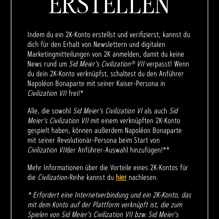
ERSTELLEN
Indem du ein 2K-Konto erstellst und verifizierst, kannst du
dich für den Erhalt von Newslettern und digitalen
Marketingmitteilungen von 2K anmelden, damit du keine
News rund um
Sid Meier's Civilization® VII
verpasst! Wenn
du dein 2K-Konto verknüpfst, schaltest du den Anführer
Napoléon Bonaparte mit seiner Kaiser-Persona in
Civilization VII
frei!*
Alle, die sowohl
Sid Meier's Civilization VI
als auch
Sid
Meier's Civilization VII
mit einem verknüpften 2K-Konto
gespielt haben, können außerdem Napoléon Bonaparte
mit seiner Revolutionär-Persona beim Start von
Civilization VII
der Anführer-Auswahl hinzufügen!**
Mehr Informationen über die Vorteile eines 2K-Kontos für
die
Civilization
-Reihe kannst du
hier
nachlesen.
* Erfordert eine Internetverbindung und ein 2K-Konto, das
mit dem Konto auf der Plattform verknüpft ist, die zum
Spielen von Sid Meier's Civilization VII bzw. Sid Meier's