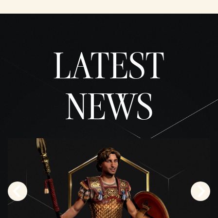
den
Date
nschu
tzbes
LATEST
timm
unge
n von
YouTu
NEWS
be
und
der
Übert
ragun
g von
Date
n an
die
Googl
e-
Serve
r zu.