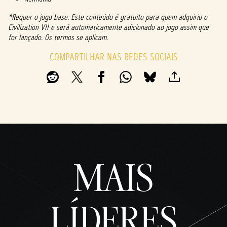
be
e
*Requer o jogo base. Este conteúdo é gratuito para quem adquiriu o
com
Civilization VII e será automaticamente adicionado ao jogo assim que
a
for lançado. Os termos se aplicam.
trans
ferên
COMPARTILHAR NAS REDES SOCIAIS
cia
de
dado
s
para
os
servi
dores
do
Googl
MAIS
e.
LÍDERES