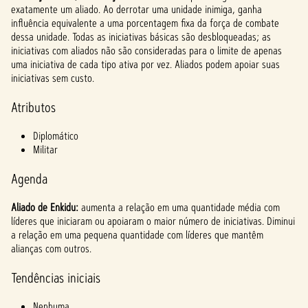
l
exatamente um aliado. Ao derrotar uma unidade inimiga, ganha
a
influência equivalente a uma porcentagem fixa da força de combate
dessa unidade. Todas as iniciativas básicas são desbloqueadas; as
y
iniciativas com aliados não são consideradas para o limite de apenas
uma iniciativa de cada tipo ativa por vez. Aliados podem apoiar suas
iniciativas sem custo.
Ao
Atributos
clicar
em
Diplomático
jogar,
Militar
você
conco
Agenda
rda
com
a
Aliado de Enkidu:
aumenta a relação em uma quantidade média com
políti
líderes que iniciaram ou apoiaram o maior número de iniciativas. Diminui
a relação em uma pequena quantidade com líderes que mantêm
ca de
alianças com outros.
priva
cidad
Tendências iniciais
e do
YouTu
Nenhuma