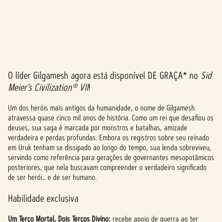
O líder Gilgamesh agora está disponível DE GRAÇA* no
Sid
A
Meier’s Civilization® VII
!
c
Um dos heróis mais antigos da humanidade, o nome de Gilgamesh
c
atravessa quase cinco mil anos de história. Como um rei que desafiou os
deuses, sua saga é marcada por monstros e batalhas, amizade
e
verdadeira e perdas profundas. Embora os registros sobre seu reinado
p
em Uruk tenham se dissipado ao longo do tempo, sua lenda sobreviveu,
servindo como referência para gerações de governantes mesopotâmicos
t
posteriores, que nela buscavam compreender o verdadeiro significado
de ser herói… e de ser humano.
&
Habilidade exclusiva
P
Um Terço Mortal, Dois Terços Divino:
recebe apoio de guerra ao ter